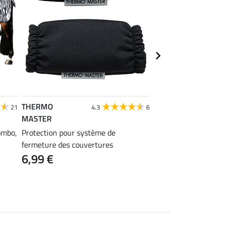
THERMO
Felix Bühler
21
4.3
6
MASTER
Couverture zébrée a
ombo,
Protection pour système de
Gibson II
fermeture des couvertures
55,92 €
69,90 €
89
6,99 €