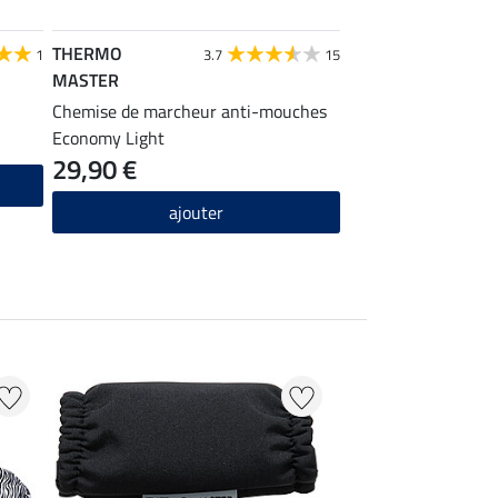
THERMO
1
3.7
15
MASTER
Chemise de marcheur anti-mouches
Economy Light
29,90 €
ajouter
22 % + 20 % EXTR