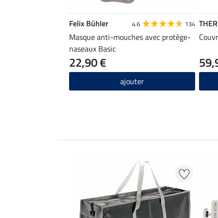
Felix Bühler
THE
4.6
134
Masque anti-mouches avec protège-
Couvr
naseaux Basic
22,90 €
59,
ajouter
EXTRA