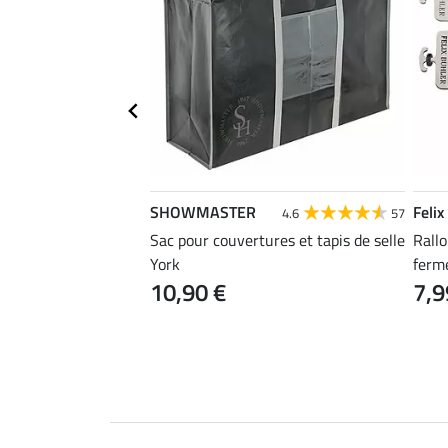
SHOWMASTER
Felix
3.1
9
4.6
57
ée anti-eczéma
Sac pour couvertures et tapis de selle
Rall
York
ferme
10,90 €
7,9
0 €
89,90 €