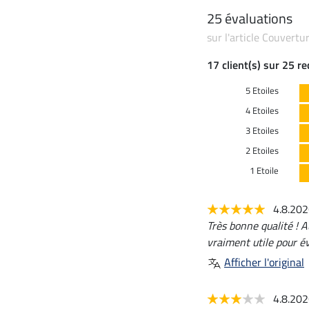
25 évaluations
sur l'article Couvert
17 client(s) sur 25 r
5 Etoiles
4 Etoiles
3 Etoiles
2 Etoiles
1 Etoile
4.8.20
Très bonne qualité ! A
vraiment utile pour év
Afficher l'original
4.8.20