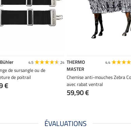
 Bühler
THERMO
4.5
24
4.4
MASTER
onge de sursangle ou de
ture de poitrail
Chemise anti-mouches Zebra C
9 €
avec rabat ventral
59,90 €
ÉVALUATIONS