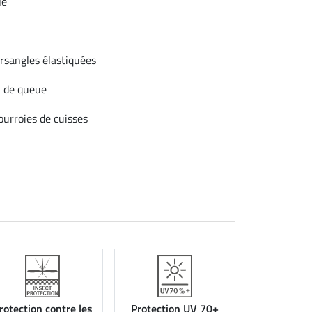
le
ursangles élastiquées
n de queue
ourroies de cuisses
rotection contre les
Protection UV 70+