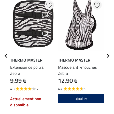
THERMO MASTER
THERMO MASTER
THE
Extension de poitrail
Masque anti-mouches
Couv
Zebra
Zebra
mouc
9,99 €
12,90 €
49
4.3
7
4.4
9
4.5
ajouter
Actuellement non
disponible