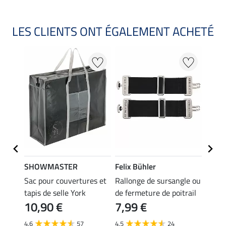
LES CLIENTS ONT ÉGALEMENT ACHETÉ
SHOWMASTER
Felix Bühler
THER
anti-
Sac pour couvertures et
Rallonge de sursangle ou
Chemi
tapis de selle York
de fermeture de poitrail
Zebra
10,90 €
7,99 €
ventr
59,
4.6
57
4.5
24