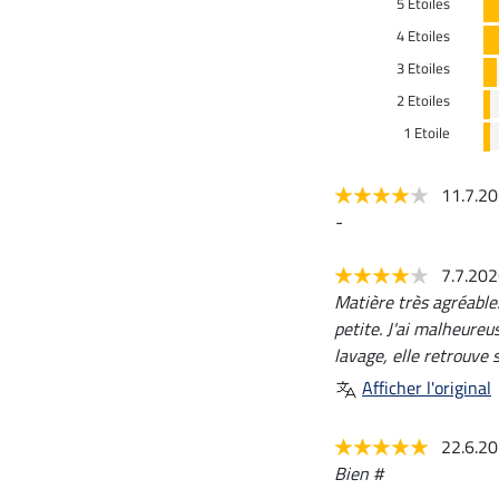
5 Etoiles
4 Etoiles
3 Etoiles
2 Etoiles
1 Etoile
11.7.2
-
7.7.20
Matière très agréable.
petite. J'ai malheureu
lavage, elle retrouve s
Afficher l'original
22.6.2
Bien #