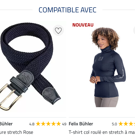
COMPATIBLE AVEC
NOUVEAU
 Bühler
Felix Bühler
4.8
49
5.0
ure stretch Rose
T-shirt col roulé en stretch à m