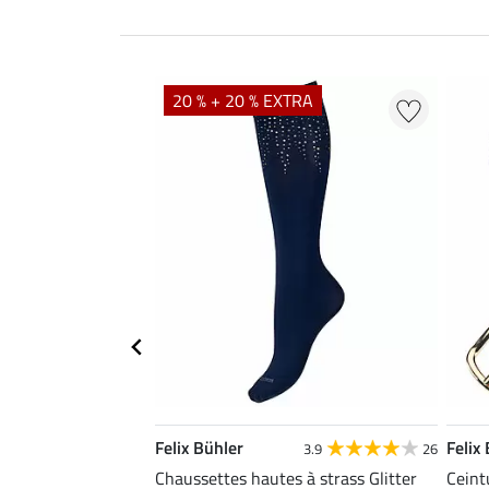
20 % + 20 % EXTRA
Felix Bühler
Felix
3.9
26
Chaussettes hautes à strass Glitter
Ceint