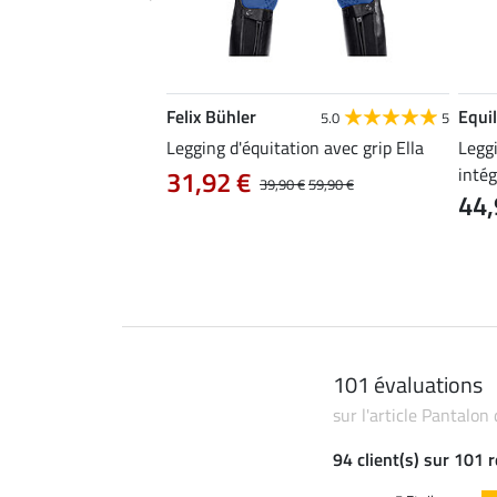
Felix Bühler
Equil
4.8
12
5.0
5
tion confort taille
Legging d'équitation avec grip Ella
Leggi
égral grip Tabea
inté
31,92 €
39,90 €
59,90 €
44,
0 €
69,90 €
101 évaluations
sur l'article Pantalon 
94 client(s) sur 101 