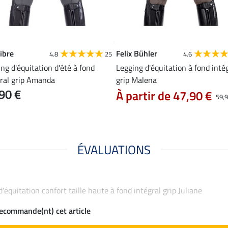
ibre
Felix Bühler
4.8
25
4.6
ng d'équitation d'été à fond
Legging d'équitation à fond inté
gral grip Amanda
grip Malena
90 €
À partir de 47,90 €
59,9
ÉVALUATIONS
d'équitation confort taille haute à fond intégral grip Juliane
recommande(nt) cet article