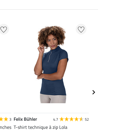
NOUVEAU
Felix Bühler
Felix Bühler
3
4.7
52
anches
T-shirt technique à zip Lola
Chaussettes hautes 