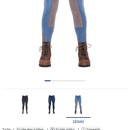
DENIM
Taille: |
Guide des tailles
|
Guide vidéo
|
Conseils