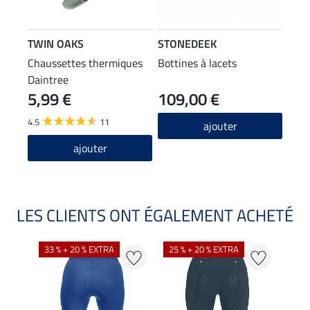
TWIN OAKS
STONEDEEK
Chaussettes thermiques
Bottines à lacets
Daintree
5,99 €
109,00 €
4.5
11
ajouter
ajouter
LES CLIENTS ONT ÉGALEMENT ACHETÉ
33 % + 20 % EXTRA
25 % + 20 % EXTRA
20 %