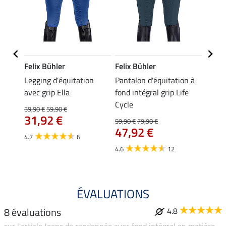
Felix Bühler
Felix Bühler
Felix
ion
Legging d'équitation
Pantalon d'équitation à
Leggi
 à
avec grip Ella
fond intégral grip Life
fond 
Tabea
Cycle
39,90 €
59,90 €
59,90 
31,92 €
À pa
59,90 €
79,90 €
47,92 €
47,
4.7
6
4.6
12
4.6
ÉVALUATIONS
8 évaluations
4.8
sur l'article Jeans de randonnée avec fond intégral en matière