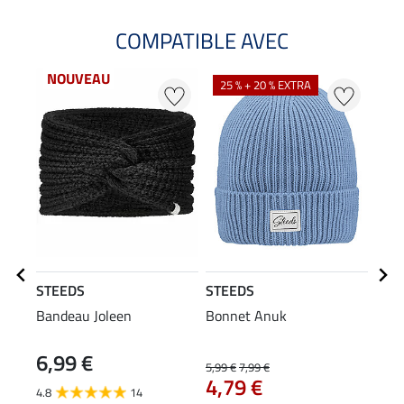
COMPATIBLE AVEC
NOUVEAU
NO
25 % + 20 % EXTRA
STEEDS
STEEDS
STE
Bandeau Joleen
Bonnet Anuk
Gilet
6,99 €
39
5,99 €
7,99 €
4,79 €
4.8
14
5.0