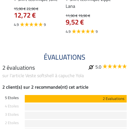
Lana
15,90 €
22,90 €
15,90 
12,72 €
12,
11,90 €
19,90 €
9,52 €
4.9
9
4.7
4.9
9
ÉVALUATIONS
2 évaluations
5.0
sur l'article Veste softshell à capuche Yola
2 client(s) sur 2 recommande(nt) cet article
5 Etoiles
2 Evaluations
4 Etoiles
3 Etoiles
2 Etoiles