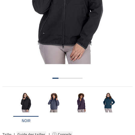
NOIR
Taille: |
Guide des tailles
|
Conseils