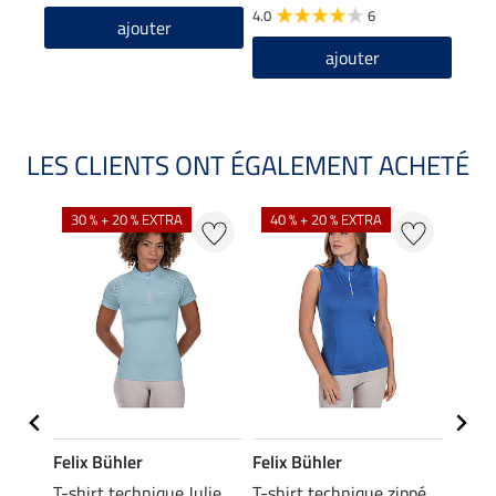
4.0
6
ajouter
ajouter
LES CLIENTS ONT ÉGALEMENT ACHETÉ
30 % + 20 % EXTRA
40 % + 20 % EXTRA
20 %
Felix Bühler
Felix Bühler
Felix
ia
T-shirt technique Julie
T-shirt technique zippé
Polo 