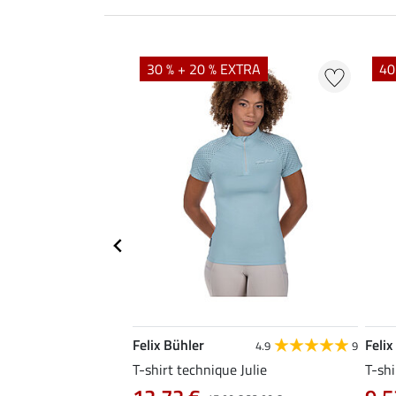
EXTRA
30 % + 20 % EXTRA
40
Felix Bühler
Felix
4.8
34
4.9
9
livia
T-shirt technique Julie
T-shi