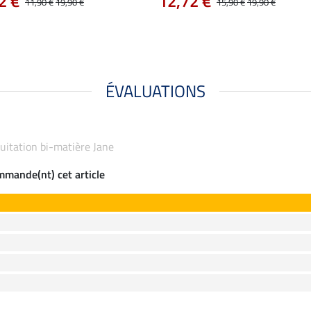
2 €
12,72 €
11,90 €
19,90 €
15,90 €
19,90 €
ÉVALUATIONS
équitation bi-matière Jane
ommande(nt) cet article