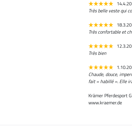
14.4.2
Très belle veste qui 
18.3.2
Très confortable et c
12.3.2
Très bien
1.10.2
Chaude, douce, impermé
fait « habillé ». Elle 
Krämer Pferdesport G
www.kraemer.de