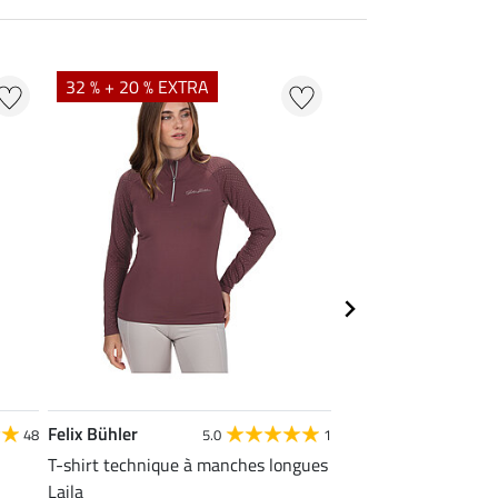
32 % + 20 % EXTRA
20 % + 20 % EXTR
Felix Bühler
Felix Bühler
48
5.0
1
4
T-shirt technique à manches longues
Polo technique Olivi
Laila