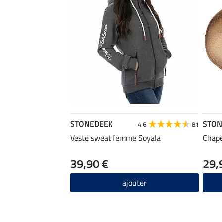
STONEDEEK
STON
4.6
81
Veste sweat femme Soyala
Chape
39,90 €
29,
ajouter