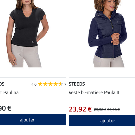
DS
STEEDS
4.6
7
rt Paulina
Veste bi-matière Paula II
90 €
23,92 €
29,90 €
39,90 €
ajouter
ajouter