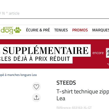
ÉCURIE & PRÉ
TENUES
PROMOS
MARQUE
encore
ippé à manches longues Lea
STEEDS
T-shirt technique zi
Lea
Référence: 653163-XL-GT