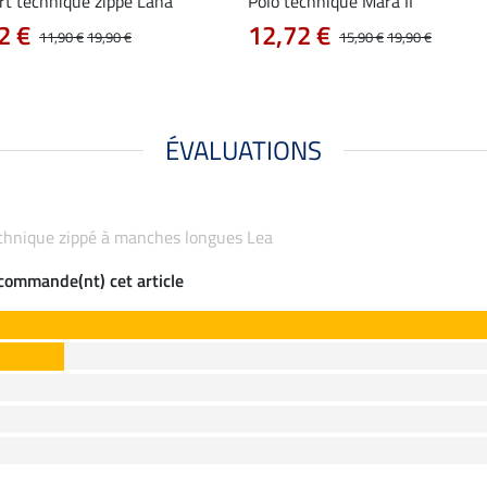
rt technique zippé Lana
Polo technique Mara II
2 €
12,72 €
11,90 €
19,90 €
15,90 €
19,90 €
ÉVALUATIONS
 technique zippé à manches longues Lea
ecommande(nt) cet article