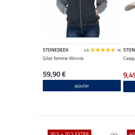
STONEDEEK
STON
4.6
16
Gilet femme Winnie
Casqu
59,90 €
9,4
ajouter
EXTRA
30 % + 20 % EXTRA
40