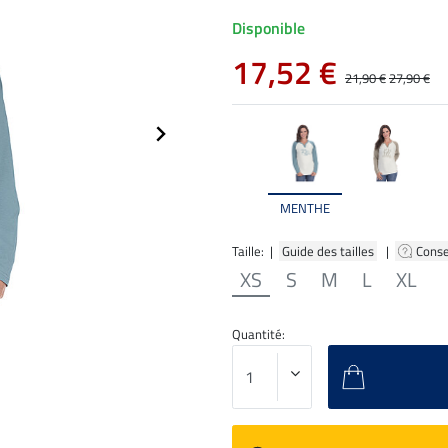
Disponible
17,52 €
21,90 €
27,90 €
MENTHE
Taille: |
Guide des tailles
|
Conse
XS
S
M
L
XL
Quantité: