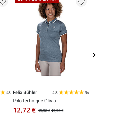
Felix Bühler
STONEDEEK
48
4.8
34
4
Polo technique Olivia
Débardeur femme Te
12,72 €
9,52 €
15,90 €
19,90 €
11,90 €
14,9