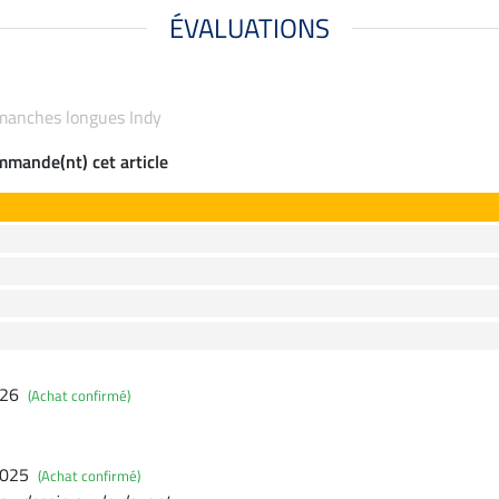
ÉVALUATIONS
à manches longues Indy
ommande(nt) cet article
026
(Achat confirmé)
2025
(Achat confirmé)