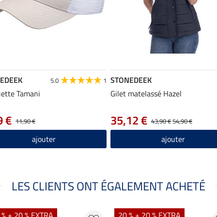
EDEEK
STONEDEEK
5.0
1
ette Tamani
Gilet matelassé Hazel
9 €
35,12 €
11,90 €
43,90 €
54,90 €
ajouter
ajouter
LES CLIENTS ONT ÉGALEMENT ACHETÉ
 % + 20 % EXTRA
20 % + 20 % EXTRA