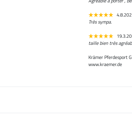
Agréable à porter , be
4.8.20
Très sympa.
19.3.2
taille bien très agréab
Krämer Pferdesport G
www.kraemer.de