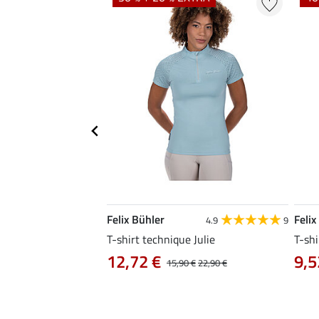
Felix Bühler
Felix
4.8
25
4.9
9
e Tessa
T-shirt technique Julie
T-shi
12,72 €
9,5
14,90 €
15,90 €
22,90 €