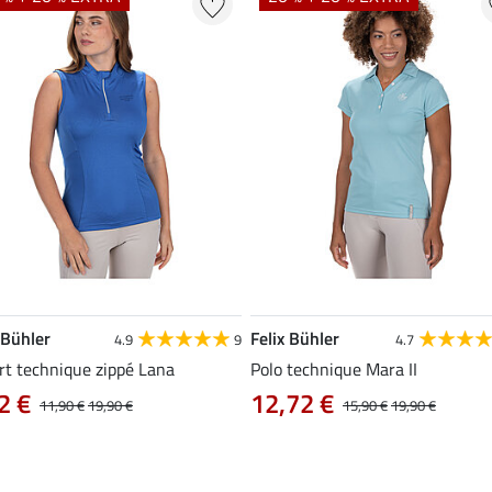
 Bühler
Felix Bühler
4.9
9
4.7
rt technique zippé Lana
Polo technique Mara II
2 €
12,72 €
11,90 €
19,90 €
15,90 €
19,90 €