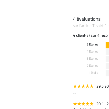
4 évaluations
sur l'article T-shirt 
4 client(s) sur 4 rec
5 Etoiles
4 Etoiles
3 Etoiles
2 Etoiles
1 Etoile
29.5.2
....
20.11.