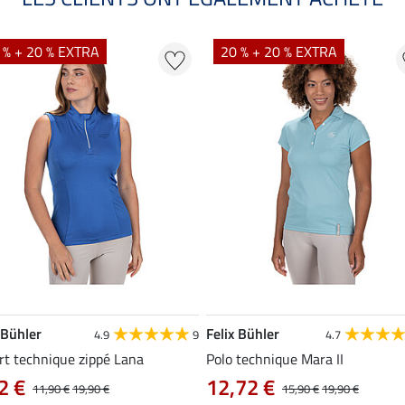
 % + 20 % EXTRA
20 % + 20 % EXTRA
 Bühler
Felix Bühler
4.9
9
4.7
rt technique zippé Lana
Polo technique Mara II
2 €
12,72 €
11,90 €
19,90 €
15,90 €
19,90 €