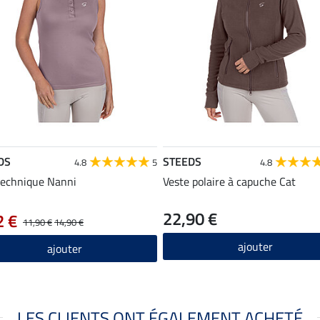
DS
STEEDS
4.8
5
4.8
technique Nanni
Veste polaire à capuche Cat
22,90 €
2 €
11,90 €
14,90 €
ajouter
ajouter
LES CLIENTS ONT ÉGALEMENT ACHETÉ