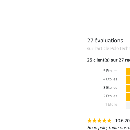
27 évaluations
sur l'article Polo tec
25 client(s) sur 27 r
5 Etoiles
4 Etoiles
3 Etoiles
2 Etoiles
1 Etoile
10.6.2
Beau polo, taille nor