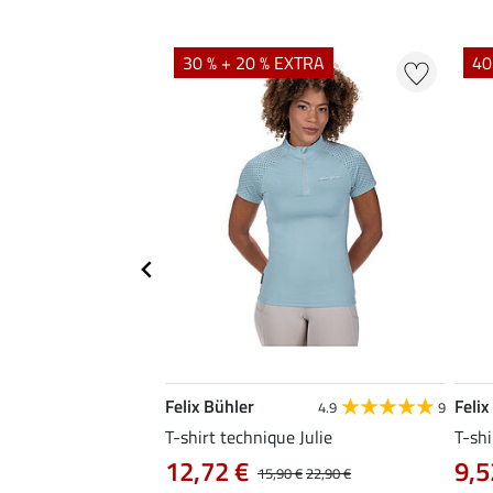
EXTRA
30 % + 20 % EXTRA
40
Felix Bühler
Felix
4.8
34
4.9
9
livia
T-shirt technique Julie
T-shi
12,72 €
9,5
0 €
19,90 €
15,90 €
22,90 €