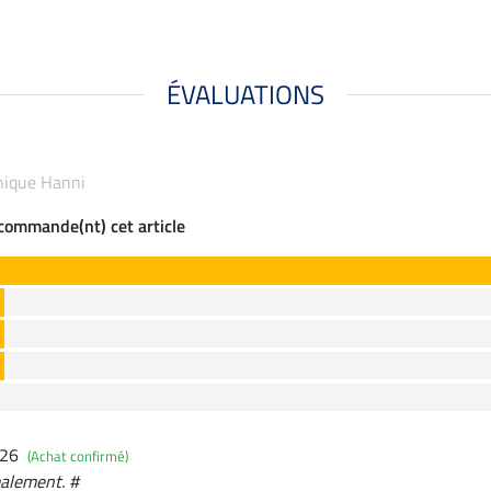
ÉVALUATIONS
hnique Hanni
ecommande(nt) cet article
026
(Achat confirmé)
malement. #