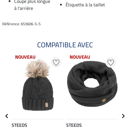
Coupe plus longue
Étiquette à la taillet
à l'arrière
Référence: 653606-S-S
COMPATIBLE AVEC
NOUVEAU
NOUVEAU
NO
STEEDS
STEEDS
STE