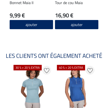
Bonnet Maia II
Tour de cou Maia
T-sh
stre
9,99 €
16,90 €
22
4.9
ajouter
ajouter
LES CLIENTS ONT ÉGALEMENT ACHETÉ
30 % + 20 % EXTRA
40 % + 20 % EXTRA
20 %