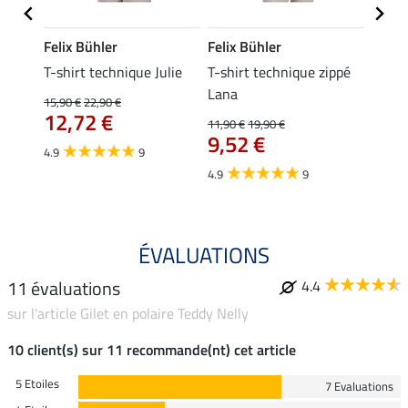
Felix Bühler
Felix Bühler
Felix
ia
T-shirt technique Julie
T-shirt technique zippé
Polo 
Lana
15,90 €
22,90 €
15,90 
12,72 €
12,
11,90 €
19,90 €
9,52 €
4.9
9
4.7
4.9
9
ÉVALUATIONS
11 évaluations
4.4
sur l'article Gilet en polaire Teddy Nelly
10 client(s) sur 11 recommande(nt) cet article
5 Etoiles
7 Evaluations