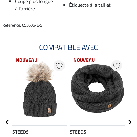
Coupe plus longue
Étiquette à la taillet
à l'arrière
Référence: 653606-L-S
COMPATIBLE AVEC
NOUVEAU
NOUVEAU
NO
STEEDS
STEEDS
STE