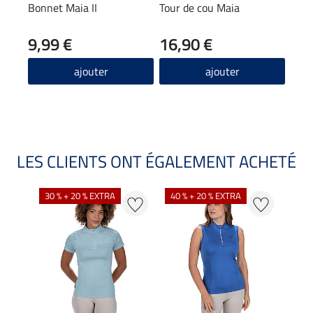
Bonnet Maia II
Tour de cou Maia
T-sh
stre
9,99 €
16,90 €
22
4.9
ajouter
ajouter
LES CLIENTS ONT ÉGALEMENT ACHETÉ
30 % + 20 % EXTRA
40 % + 20 % EXTRA
20 %