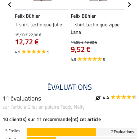
Felix Bühler
Felix Bühler
Felix
essa
T-shirt technique Julie
T-shirt technique zippé
Polo 
Lana
15,90 €
22,90 €
15,90 
12,72 €
12,
11,90 €
19,90 €
9,52 €
4.9
9
4.7
4.9
9
ÉVALUATIONS
11 évaluations
4.4
sur l'article Gilet en polaire Teddy Nelly
10 client(s) sur 11 recommande(nt) cet article
5 Etoiles
7 Evaluations