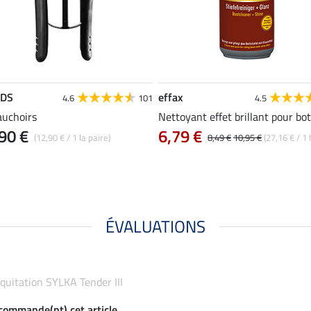
EDS
effax
4.6
101
4.5
uchoirs
Nettoyant effet brillant pour bo
90 €
6,79 €
(12,90 € / 1 la paire)
8,49 €
10,95 €
(27,16 € / 1 l
ÉVALUATIONS
'équitation SYLKA Tender III
ecommande(nt) cet article