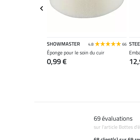
SHOWMASTER
STE
4.7
78
4.8
66
Éponge pour le soin du cuir
Emba
0,99 €
12,
69 évaluations
sur l'article Bottes d
68 client(s) sur 69 r