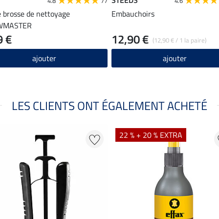
4.8
77
4.6
e brosse de nettoyage
Embauchoirs
WMASTER
9 €
12,90 €
(12,90 € / 1 la paire)
ajouter
ajouter
LES CLIENTS ONT ÉGALEMENT ACHETÉ
22 % + 20 % EXTRA