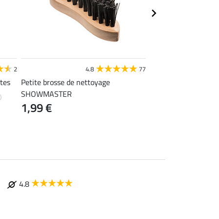
STEEDS
2
4.8
77
4
ttes
Petite brosse de nettoyage
Sac à bottes
14,90 €
SHOWMASTER
)
1,99 €
4.8