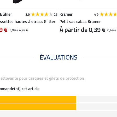
 Bühler
Krämer
3.9
26
4.9
ssettes hautes à strass Glitter
Petit sac cabas Kramer
9 €
À partir de 0,39 €
3,99 €
4,99 €
0,49 €
ÉVALUATIONS
nettoyante pour casques et gilets de protection
ommande(nt) cet article