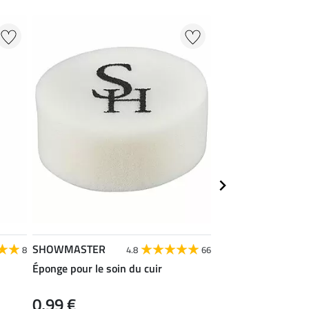
SHOWMASTER
SHOWMASTER
8
4.8
66
Éponge pour le soin du cuir
Lingettes de soin po
0,99 €
11,90 €