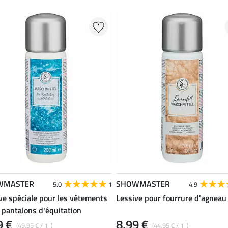
WMASTER
SHOWMASTER
5.0
1
4.9
ve spéciale pour les vêtements
Lessive pour fourrure d'agneau
s pantalons d'équitation
9 €
8,99 €
(49,95 € / 1 l)
(44,95 € / 1 l)