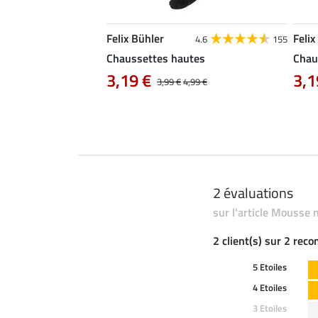
Felix Bühler
Felix
4.8
76
4.6
155
ort Hanne
Chaussettes hautes
Chau
 9,99 €
3,19 €
3,1
12,90 €
3,99 €
4,99 €
2 évaluations
sur l'article Mousse 
2 client(s) sur 2 rec
5 Etoiles
4 Etoiles
3 Etoiles