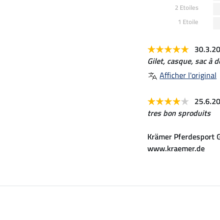
2 Etoiles
1 Etoile
30.3.2
Gilet, casque, sac à 
Afficher l'original
25.6.2
tres bon sproduits
Krämer Pferdesport G
www.kraemer.de