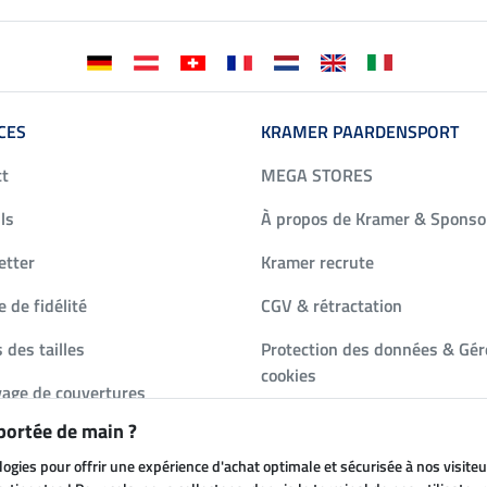
CES
KRAMER PAARDENSPORT
ct
MEGA STORES
ls
À propos de Kramer & Sponso
etter
Kramer recrute
 de fidélité
CGV & rétractation
 des tailles
Protection des données & Gér
cookies
age de couvertures
Mentions légales
 portée de main ?
de de catalogue
logies pour offrir une expérience d'achat optimale et sécurisée à nos visit