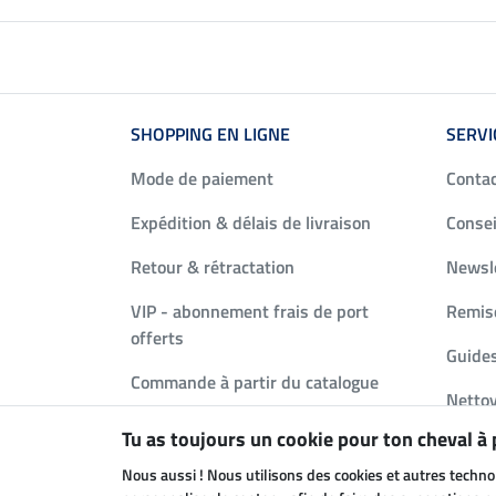
SHOPPING EN LIGNE
SERVI
Mode de paiement
Conta
Expédition & délais de livraison
Consei
Retour & rétractation
Newsl
VIP - abonnement frais de port
Remise
offerts
Guides
Commande à partir du catalogue
Nettoy
Bons Cadeaux
Tu as toujours un cookie pour ton cheval à
Deman
FAQ
Nous aussi ! Nous utilisons des cookies et autres techno