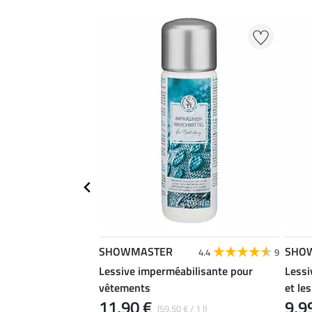
SHOWMASTER
SHO
4.4
9
Lessive imperméabilisante pour
Lessi
vêtements
et le
11,90 €
9,9
(59,50 € / 1 l)