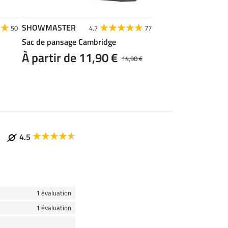
SHOWMASTER
Felix Bühler
50
4.7
77
4
Sac de pansage Cambridge
Brassière de sport 
À partir de 11,90 €
À partir de 9,
14,90 €
4.5
1 évaluation
1 évaluation