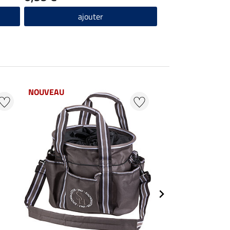
ajouter
ajou
NOUVEAU
23 %