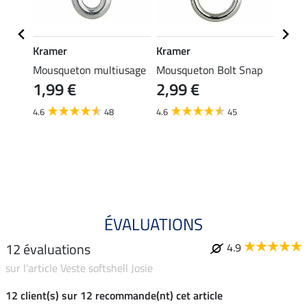
Kramer
Kramer
STON
mmeau
Mousqueton multiusage
Mousqueton Bolt Snap
Licol 
1,99 €
2,99 €
16,
4.6
48
4.6
45
4.9
ÉVALUATIONS
12 évaluations
4.9
sur l'article Veste softshell Josie
12 client(s) sur 12 recommande(nt) cet article