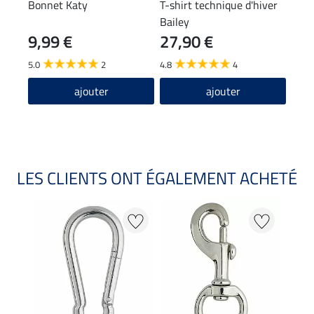
Bonnet Katy
T-shirt technique d'hiver
Chem
Bailey
9,99 €
27,90 €
29,90
23
5.0
2
4.8
4
5.0
ajouter
ajouter
LES CLIENTS ONT ÉGALEMENT ACHETÉ