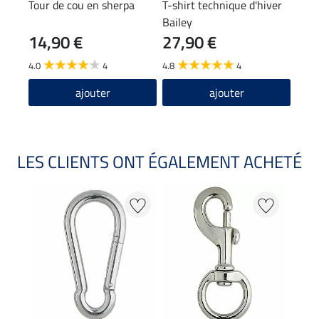
Tour de cou en sherpa
T-shirt technique d'hiver
Band
Bailey
14,90 €
27,90 €
9,9
4.0
4
4.8
4
ajouter
ajouter
LES CLIENTS ONT ÉGALEMENT ACHETÉ