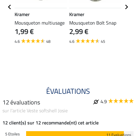
Kramer
Kramer
STON
 en
Mousqueton multiusage
Mousqueton Bolt Snap
Licol 
1,99 €
2,99 €
16,
4.6
48
4.6
45
4.9
ÉVALUATIONS
12 évaluations
4.9
sur l'article Veste softshell Josie
12 client(s) sur 12 recommande(nt) cet article
5 Etoiles
11 Evaluations