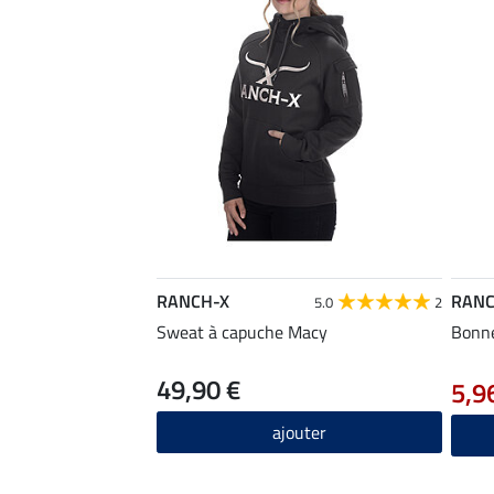
RANCH-X
RANC
5.0
2
Sweat à capuche Macy
Bonne
49,90 €
5,9
ajouter