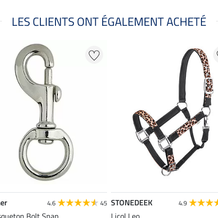
LES CLIENTS ONT ÉGALEMENT ACHETÉ
er
STONEDEEK
4.6
45
4.9
queton Bolt Snap
Licol Leo