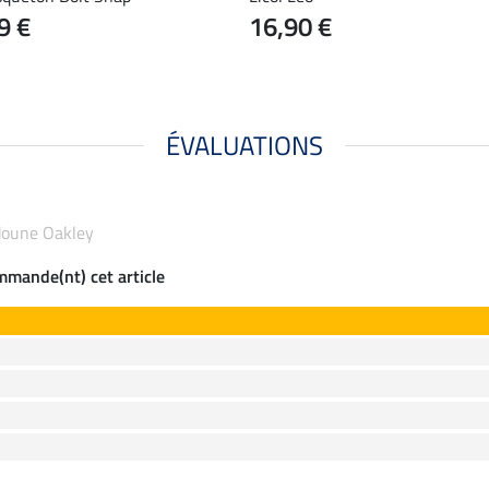
9 €
16,90 €
ÉVALUATIONS
udoune Oakley
ommande(nt) cet article