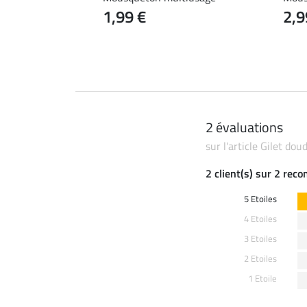
1,99 €
2,9
2 évaluations
sur l'article Gilet do
2 client(s) sur 2 rec
5 Etoiles
4 Etoiles
3 Etoiles
2 Etoiles
1 Etoile