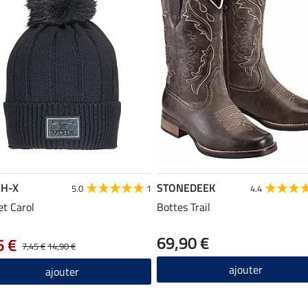
H-X
STONEDEEK
5.0
1
4.4
t Carol
Bottes Trail
69,90 €
6 €
7,45 €
14,90 €
ajouter
ajouter