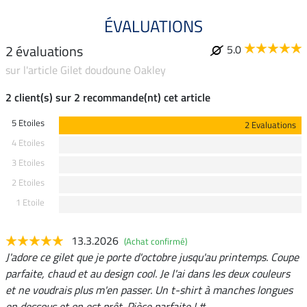
ÉVALUATIONS
2 évaluations
5.0
sur l'article Gilet doudoune Oakley
2 client(s) sur 2 recommande(nt) cet article
5 Etoiles
2 Evaluations
4 Etoiles
3 Etoiles
2 Etoiles
1 Etoile
13.3.2026
(Achat confirmé)
J'adore ce gilet que je porte d'octobre jusqu'au printemps. Coupe
parfaite, chaud et au design cool. Je l'ai dans les deux couleurs
et ne voudrais plus m'en passer. Un t-shirt à manches longues
en dessous et on est prêt. Pièce parfaite ! #