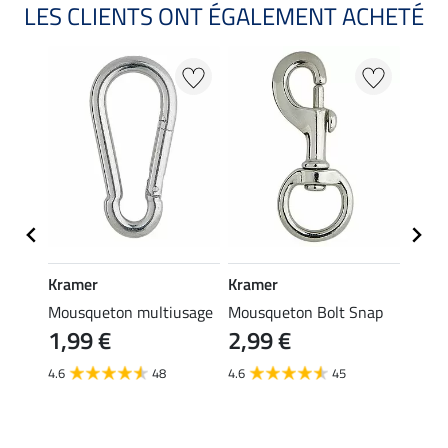
LES CLIENTS ONT ÉGALEMENT ACHETÉ
Kramer
Kramer
STON
 en
Mousqueton multiusage
Mousqueton Bolt Snap
Licol 
1,99 €
2,99 €
16,
4.6
48
4.6
45
4.9