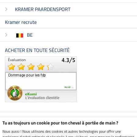
KRAMER PAARDENSPORT
Kramer recrute
BE
ACHETER EN TOUTE SÉCURITÉ
Boutique climatiquement
Tu as toujours un cookie pour ton cheval à portée de main ?
neutre
Nous aussi ! Nous utilisons des cookies et autres technologies pour offrir une
expérience d'achat optimale et sécurisée à nos visiteurs, pour mesurer la performance