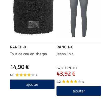
RANCH-X
RANCH-X
Tour de cou en sherpa
Jeans Lola
14,90 €
54,90 €
69,90 €
43,92 €
4.0
4
4.2
4
ajouter
ajouter