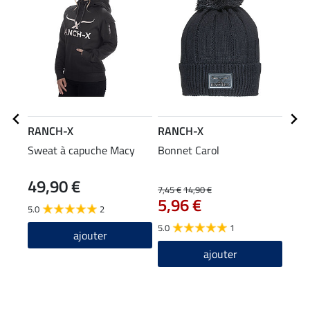
RANCH-X
RANCH-X
STO
Sweat à capuche Macy
Bonnet Carol
Bott
49,90 €
69
7,45 €
14,90 €
5,96 €
5.0
2
4.4
5.0
1
ajouter
ajouter