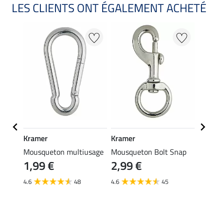
LES CLIENTS ONT ÉGALEMENT ACHETÉ
Kramer
Kramer
STON
mmeau
Mousqueton multiusage
Mousqueton Bolt Snap
Licol 
1,99 €
2,99 €
16,
4.6
48
4.6
45
4.9