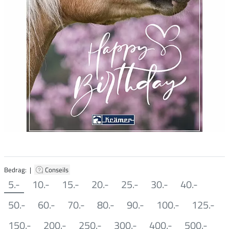
Bedrag: |
Conseils
5.-
10.-
15.-
20.-
25.-
30.-
40.-
50.-
60.-
70.-
80.-
90.-
100.-
125.-
150.-
200.-
250.-
300.-
400.-
500.-