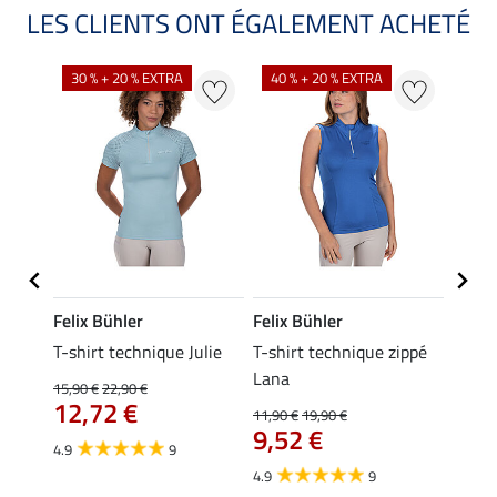
LES CLIENTS ONT ÉGALEMENT ACHETÉ
30 % + 20 % EXTRA
40 % + 20 % EXTRA
20 %
Felix Bühler
Felix Bühler
Felix
ia
T-shirt technique Julie
T-shirt technique zippé
Polo 
Lana
15,90 €
22,90 €
15,90 
12,72 €
12,
11,90 €
19,90 €
9,52 €
4.9
9
4.7
4.9
9