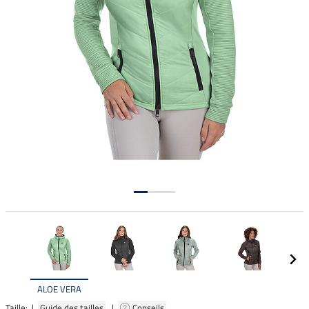
ALOE VERA
Taille: |
Guide des tailles
|
Conseils