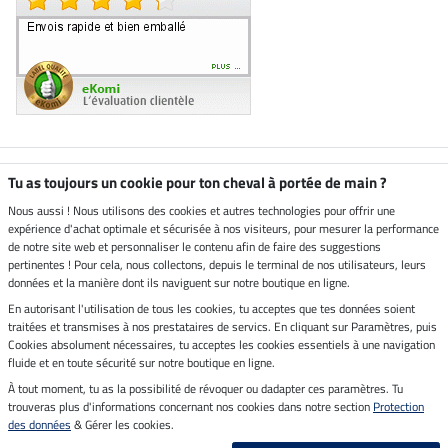
Boutique climatiquement
Tu as toujours un cookie pour ton cheval à portée de main ?
neutre
Nous aussi ! Nous utilisons des cookies et autres technologies pour offrir une
expérience d'achat optimale et sécurisée à nos visiteurs, pour mesurer la performance
Livraison par
de notre site web et personnaliser le contenu afin de faire des suggestions
pertinentes ! Pour cela, nous collectons, depuis le terminal de nos utilisateurs, leurs
données et la manière dont ils naviguent sur notre boutique en ligne.
En autorisant l'utilisation de tous les cookies, tu acceptes que tes données soient
Paiement sécurisé
traitées et transmises à nos prestataires de servics. En cliquant sur Paramètres, puis
Cookies absolument nécessaires, tu acceptes les cookies essentiels à une navigation
fluide et en toute sécurité sur notre boutique en ligne.
À tout moment, tu as la possibilité de révoquer ou dadapter ces paramètres. Tu
Mentions légales
trouveras plus d'informations concernant nos cookies dans notre section
Protection
des données
& Gérer les cookies.