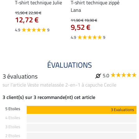
essa
T-shirt technique Julie
T-shirt technique zippé
Polo 
Lana
15,90 €
22,90 €
15,90 
12,72 €
12,
11,90 €
19,90 €
9,52 €
4.9
9
4.7
4.9
9
ÉVALUATIONS
3 évaluations
5.0
sur l'article Veste matelassée 2-en-1 à capuche Cecile
3 client(s) sur 3 recommande(nt) cet article
5 Etoiles
3 Evaluations
4 Etoiles
3 Etoiles
2 Etoiles