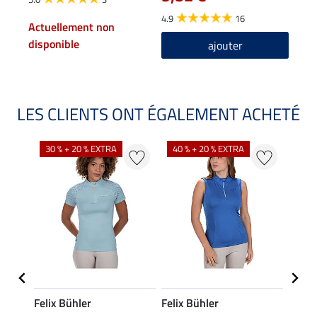
4.9
16
Actuellement non
disponible
ajouter
LES CLIENTS ONT ÉGALEMENT ACHETÉ
30 % + 20 % EXTRA
40 % + 20 % EXTRA
20 %
Felix Bühler
Felix Bühler
Felix