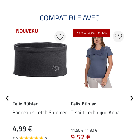
COMPATIBLE AVEC
NOUVEAU
20 % + 20 % EXTRA
Felix Bühler
Felix Bühler
Feli
Bandeau stretch Summer
T-shirt technique Anna
Pant
hybr
4,99 €
59
Kath
11,90 €
14,90 €
9,52 €
5.0
3
4.8