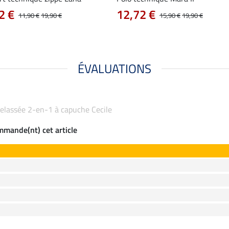
2 €
12,72 €
11,90 €
19,90 €
15,90 €
19,90 €
ÉVALUATIONS
atelassée 2-en-1 à capuche Cecile
ommande(nt) cet article