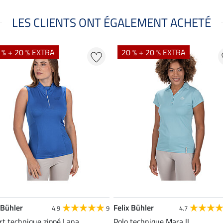
LES CLIENTS ONT ÉGALEMENT ACHETÉ
 % + 20 % EXTRA
20 % + 20 % EXTRA
 Bühler
Felix Bühler
4.9
9
4.7
rt technique zippé Lana
Polo technique Mara II