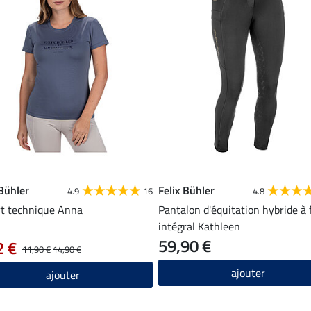
 Bühler
Felix Bühler
4.9
16
4.8
rt technique Anna
Pantalon d'équitation hybride à 
intégral Kathleen
59,90 €
2 €
11,90 €
14,90 €
ajouter
ajouter