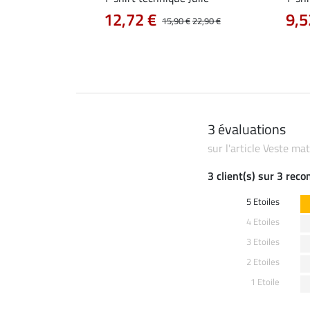
12,72 €
9,5
14,90 €
15,90 €
22,90 €
3 évaluations
sur l'article Veste m
3 client(s) sur 3 rec
5 Etoiles
4 Etoiles
3 Etoiles
2 Etoiles
1 Etoile