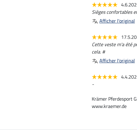
4.6.20
Sièges confortables et
Afficher l'original
17.5.2
Cette veste m'a été pr
cela. #
Afficher l'original
4.4.20
-
Krämer Pferdesport G
www.kraemer.de