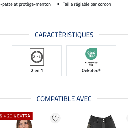
us-patte et protège-menton
Taille réglable par cordon
CARACTÉRISTIQUES
2 en 1
Oekotex®
COMPATIBLE AVEC
% + 20 % EXTRA