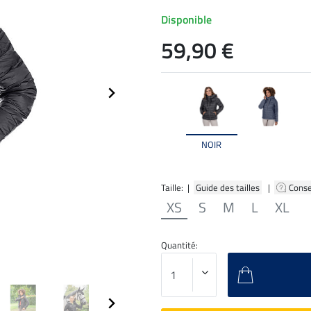
Disponible
59,90 €
NOIR
Taille: |
Guide des tailles
|
Conse
XS
S
M
L
XL
Quantité: