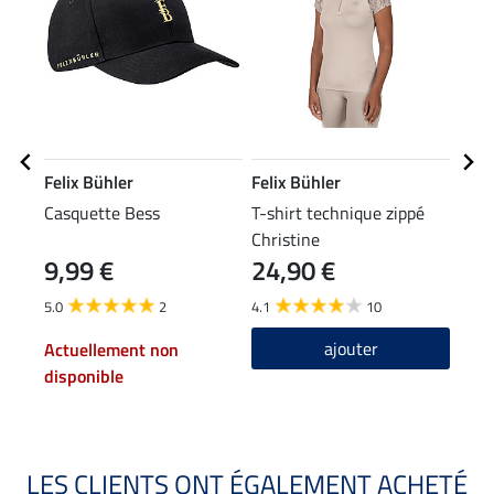
Felix Bühler
Felix Bühler
Feli
Casquette Bess
T-shirt technique zippé
Vest
Christine
Perf
9,99 €
24,90 €
34
5.0
2
4.1
10
4.3
ajouter
Actuellement non
disponible
LES CLIENTS ONT ÉGALEMENT ACHETÉ