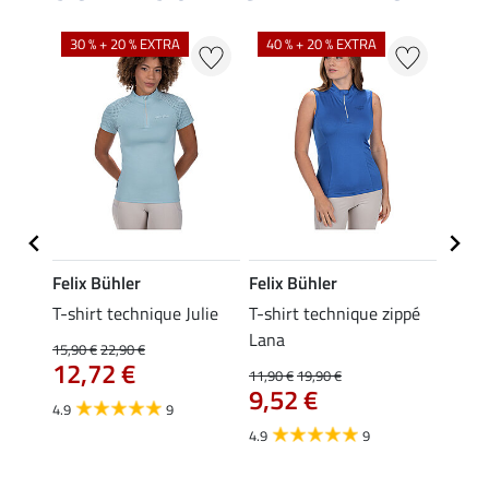
30 % + 20 % EXTRA
40 % + 20 % EXTRA
20 %
Felix Bühler
Felix Bühler
Felix
essa
T-shirt technique Julie
T-shirt technique zippé
Polo 
Lana
15,90 €
22,90 €
15,90 
12,72 €
12,
11,90 €
19,90 €
9,52 €
4.9
9
4.7
4.9
9