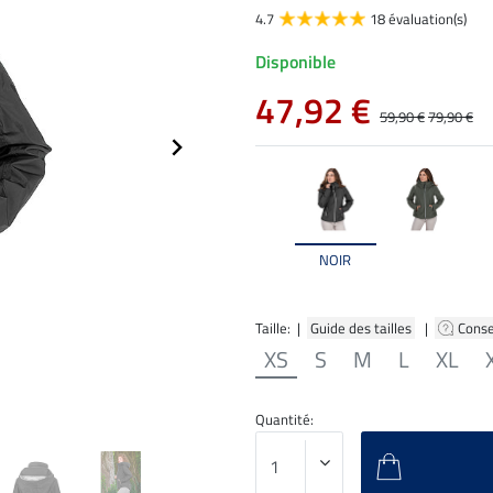
4.7
18 évaluation(s)
Disponible
47,92 €
59,90 €
79,90 €
NOIR
Taille: |
Guide des tailles
|
Conse
XS
S
M
L
XL
Quantité: