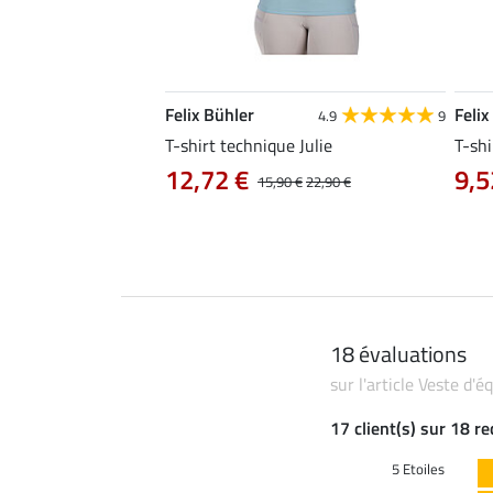
Felix Bühler
Felix
4.8
34
4.9
9
livia
T-shirt technique Julie
T-shi
12,72 €
9,5
0 €
19,90 €
15,90 €
22,90 €
18 évaluations
sur l'article Veste d
17 client(s) sur 18 r
5 Etoiles