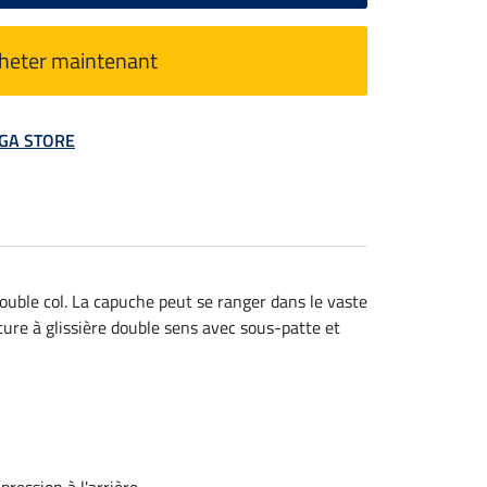
heter maintenant
MEGA STORE
ouble col. La capuche peut se ranger dans le vaste
eture à glissière double sens avec sous-patte et
ression à l'arrière