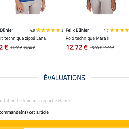
 Bühler
Felix Bühler
4.9
9
4.7
rt technique zippé Lana
Polo technique Mara II
2 €
12,72 €
11,90 €
19,90 €
15,90 €
19,90 €
ÉVALUATIONS
'équitation technique à capuche Hanne
ecommande(nt) cet article