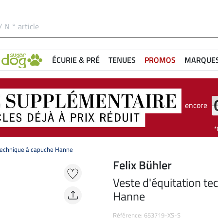
ÉCURIE & PRÉ
TENUES
PROMOS
MARQUE
encore
 technique à capuche Hanne
Felix Bühler
Veste d'équitation te
Hanne
Référence: 653719-XS-S