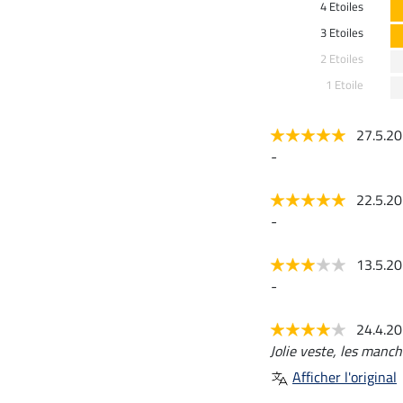
4 Etoiles
3 Etoiles
2 Etoiles
1 Etoile
27.5.2
-
22.5.2
-
13.5.2
-
24.4.2
Jolie veste, les manch
Afficher l'original