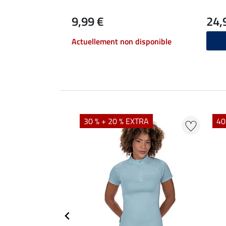
9,99 €
24,
Actuellement non disponible
EXTRA
30 % + 20 % EXTRA
40