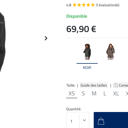
4.8
5 évaluation(s)
Disponible
69,90 €
NOIR
Taille: |
Guide des tailles
|
Conse
XS
S
M
L
XL
Quantité: