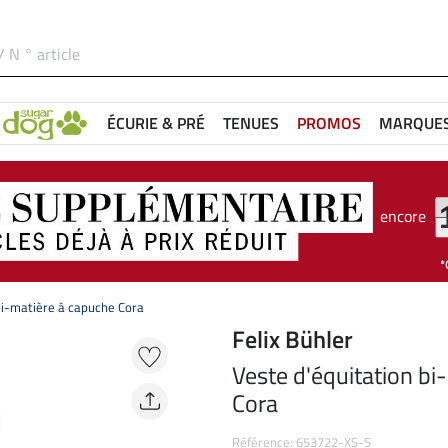
ÉCURIE & PRÉ
TENUES
PROMOS
MARQUE
encore
bi-matière à capuche Cora
Felix Bühler
Veste d'équitation bi
Cora
Référence: 653722-XS-S