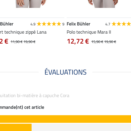
 Bühler
Felix Bühler
4.9
9
4.7
rt technique zippé Lana
Polo technique Mara II
2 €
12,72 €
11,90 €
19,90 €
15,90 €
19,90 €
ÉVALUATIONS
équitation bi-matière à capuche Cora
ommande(nt) cet article