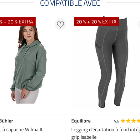
COMPATIBLE AVEC
% + 20 % EXTRA
20 % + 20 % EXTRA
 Bühler
Equilibre
4.6
 à capuche Wilma II
Legging d'équitation à fond inté
grip Isabelle