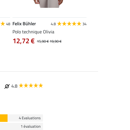
Felix Bühler
STONEDEEK
48
4.8
34
4
Polo technique Olivia
Débardeur femme Te
12,72 €
9,52 €
15,90 €
19,90 €
11,90 €
14,9
4.8
4 Evaluations
1 évaluation