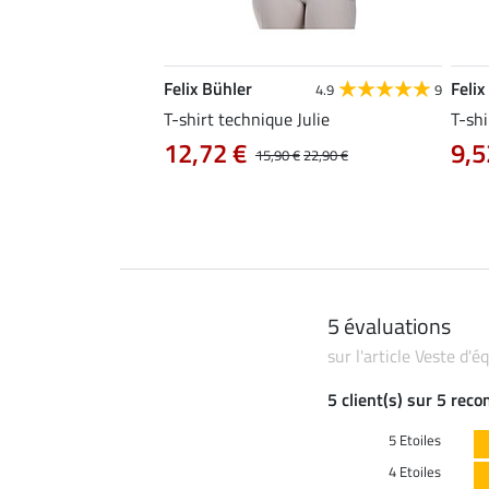
Felix Bühler
Felix
4.8
25
4.9
9
e Tessa
T-shirt technique Julie
T-shi
12,72 €
9,5
14,90 €
15,90 €
22,90 €
5 évaluations
sur l'article Veste d'
5 client(s) sur 5 rec
5 Etoiles
4 Etoiles