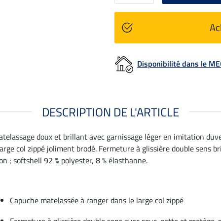
Ac
Disponibilité dans le 
DESCRIPTION DE L'ARTICLE
telassage doux et brillant avec garnissage léger en imitation duve
arge col zippé joliment brodé. Fermeture à glissière double sens 
on ; softshell 92 % polyester, 8 % élasthanne.
Capuche matelassée à ranger dans le large col zippé
Fermeture à glissière double sens avec sous-patte et protège