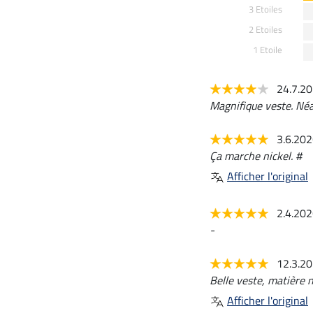
3 Etoiles
2 Etoiles
1 Etoile
24.7.2
Magnifique veste. Néa
3.6.20
Ça marche nickel. #
Afficher l'original
2.4.20
-
12.3.2
Belle veste, matière n
Afficher l'original