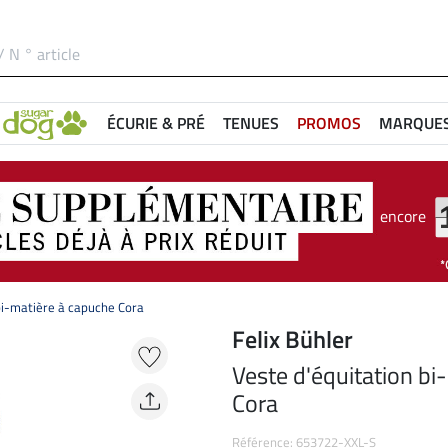
ÉCURIE & PRÉ
TENUES
PROMOS
MARQUE
encore
bi-matière à capuche Cora
Felix Bühler
Veste d'équitation bi
Cora
Référence: 653722-XXL-S