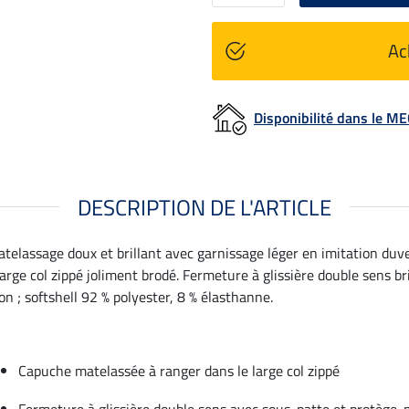
Ac
Disponibilité dans le 
DESCRIPTION DE L'ARTICLE
telassage doux et brillant avec garnissage léger en imitation duve
arge col zippé joliment brodé. Fermeture à glissière double sens 
on ; softshell 92 % polyester, 8 % élasthanne.
Capuche matelassée à ranger dans le large col zippé
Fermeture à glissière double sens avec sous-patte et protège