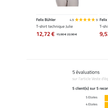
Felix Bühler
Felix
4.8
34
4.9
9
livia
T-shirt technique Julie
T-shi
12,72 €
9,5
0 €
19,90 €
15,90 €
22,90 €
5 évaluations
sur l'article Veste d'
5 client(s) sur 5 rec
5 Etoiles
4 Etoiles