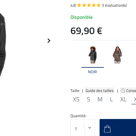
4.8
5 évaluation(s)
Disponible
69,90 €
NOIR
Taille: |
Guide des tailles
|
Conse
XS
S
M
L
XL
Quantité: