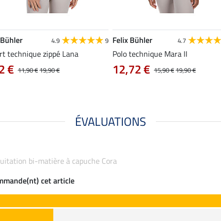
 Bühler
Felix Bühler
4.9
9
4.7
rt technique zippé Lana
Polo technique Mara II
2 €
12,72 €
11,90 €
19,90 €
15,90 €
19,90 €
ÉVALUATIONS
équitation bi-matière à capuche Cora
ommande(nt) cet article