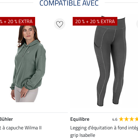
COMPATIBLE AVEC
% + 20 % EXTRA
20 % + 20 % EXTRA
 Bühler
Equilibre
4.6
 à capuche Wilma II
Legging d'équitation à fond inté
grip Isabelle