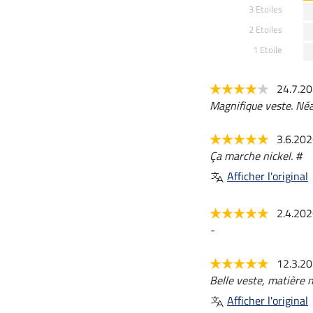
3 Etoiles
2 Etoiles
1 Etoile
24.7.2
Magnifique veste. Néa
3.6.20
Ça marche nickel. #
Afficher l'original
2.4.20
-
12.3.2
Belle veste, matière n
Afficher l'original