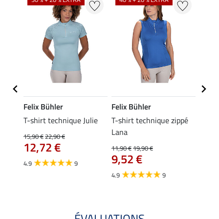
Felix Bühler
Felix Bühler
Felix
essa
T-shirt technique Julie
T-shirt technique zippé
Polo 
Lana
15,90 €
22,90 €
15,90 
12,72 €
12,
11,90 €
19,90 €
9,52 €
4.9
9
4.7
4.9
9
ÉVALUATIONS