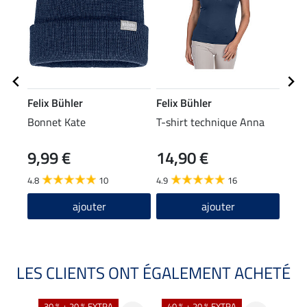
Felix Bühler
Felix Bühler
Feli
Bonnet Kate
T-shirt technique Anna
T-sh
manc
9,99 €
14,90 €
24
Sofi
4.8
10
4.9
16
4.9
ajouter
ajouter
LES CLIENTS ONT ÉGALEMENT ACHETÉ
30 % + 20 % EXTRA
40 % + 20 % EXTRA
20 %