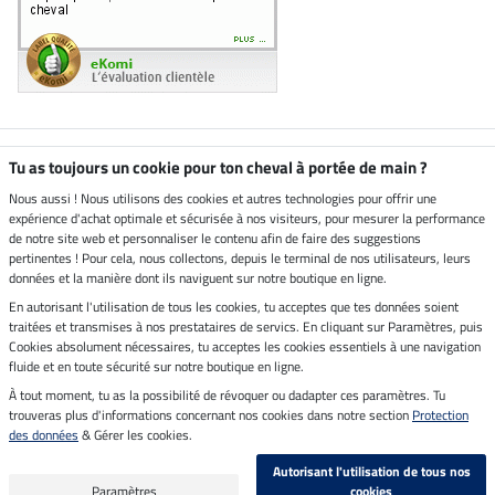
Boutique climatiquement
Tu as toujours un cookie pour ton cheval à portée de main ?
neutre
Nous aussi ! Nous utilisons des cookies et autres technologies pour offrir une
expérience d'achat optimale et sécurisée à nos visiteurs, pour mesurer la performance
Livraison par
de notre site web et personnaliser le contenu afin de faire des suggestions
pertinentes ! Pour cela, nous collectons, depuis le terminal de nos utilisateurs, leurs
données et la manière dont ils naviguent sur notre boutique en ligne.
En autorisant l'utilisation de tous les cookies, tu acceptes que tes données soient
Paiement sécurisé
traitées et transmises à nos prestataires de servics. En cliquant sur Paramètres, puis
Cookies absolument nécessaires, tu acceptes les cookies essentiels à une navigation
fluide et en toute sécurité sur notre boutique en ligne.
À tout moment, tu as la possibilité de révoquer ou dadapter ces paramètres. Tu
Mentions légales
trouveras plus d'informations concernant nos cookies dans notre section
Protection
des données
& Gérer les cookies.
Dernière actualisation le 08.08.2026 à 14:33
Autorisant l'utilisation de tous nos
Tous les prix s'entendent TVA incluse et
frais de port en sus
Paramètres
cookies