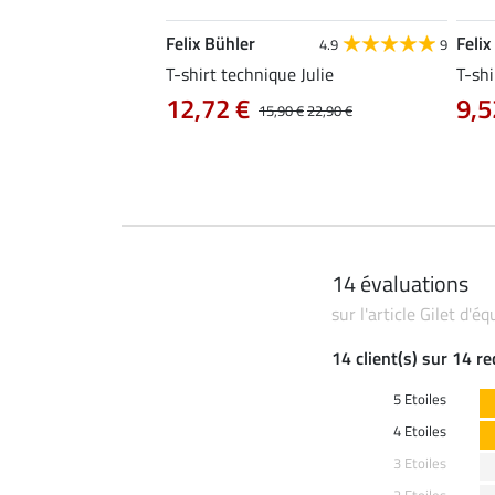
Felix Bühler
Felix
4.8
34
4.9
9
livia
T-shirt technique Julie
T-shi
12,72 €
9,5
0 €
19,90 €
15,90 €
22,90 €
14 évaluations
sur l'article Gilet d'
14 client(s) sur 14 r
5 Etoiles
4 Etoiles
3 Etoiles