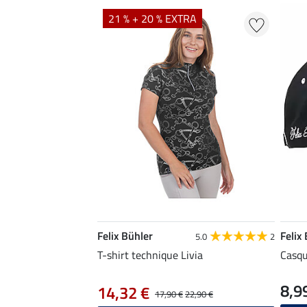
21 % + 20 % EXTRA
Felix Bühler
Felix
5.0
2
T-shirt technique Livia
Casqu
8,9
14,32 €
17,90 €
22,90 €