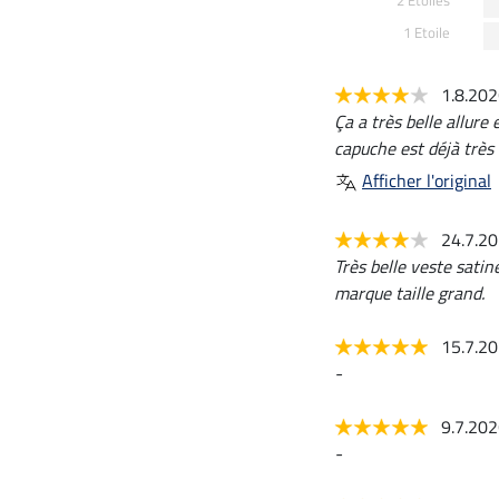
2 Etoiles
1 Etoile
1.8.20
Ça a très belle allure
capuche est déjà très
Afficher l'original
24.7.2
Très belle veste satin
marque taille grand.
15.7.2
-
9.7.20
-