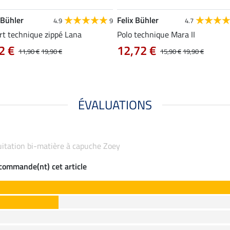
 Bühler
Felix Bühler
4.9
9
4.7
rt technique zippé Lana
Polo technique Mara II
2 €
12,72 €
11,90 €
19,90 €
15,90 €
19,90 €
ÉVALUATIONS
équitation bi-matière à capuche Zoey
ecommande(nt) cet article