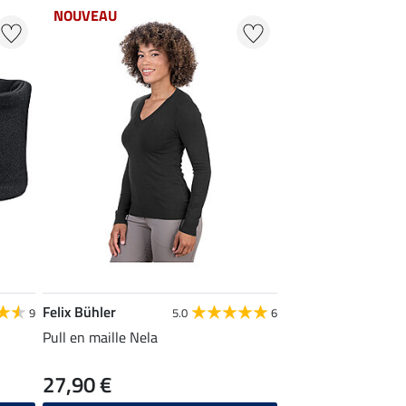
NOUVEAU
Felix Bühler
9
5.0
6
Pull en maille Nela
27,90 €