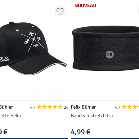
NOUVEAU
 Bühler
Felix Bühler
4.7
24
4.7
ette Selin
Bandeau stretch Iva
9 €
4,99 €