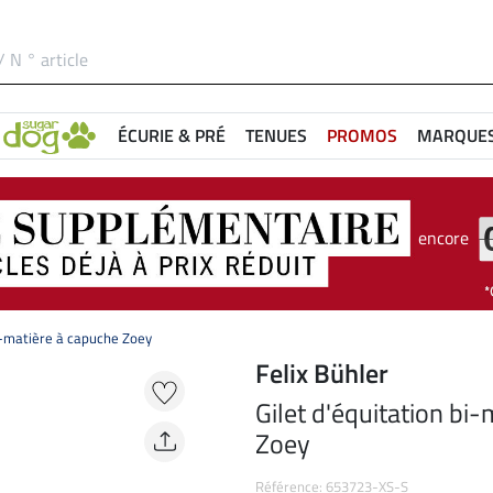
ÉCURIE & PRÉ
TENUES
PROMOS
MARQUE
encore
bi-matière à capuche Zoey
Felix Bühler
Gilet d'équitation bi
Zoey
Référence: 653723-XS-S