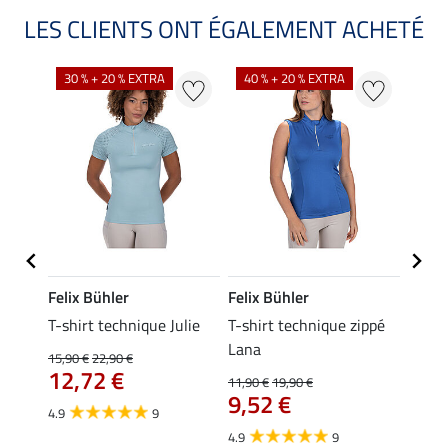
LES CLIENTS ONT ÉGALEMENT ACHETÉ
30 % + 20 % EXTRA
40 % + 20 % EXTRA
20 %
Felix Bühler
Felix Bühler
Felix
essa
T-shirt technique Julie
T-shirt technique zippé
Polo 
Lana
15,90 €
22,90 €
15,90 
12,72 €
12,
11,90 €
19,90 €
9,52 €
4.9
9
4.7
4.9
9