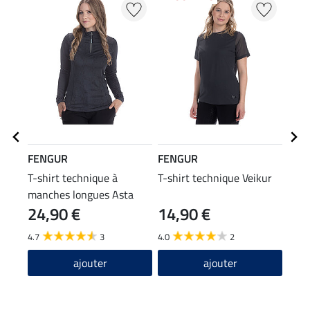
FENGUR
FENGUR
FEN
T-shirt technique à
T-shirt technique Veikur
Chau
manches longues Asta
Spiri
24,90 €
14,90 €
6,9
4.7
3
4.0
2
4.7
ajouter
ajouter