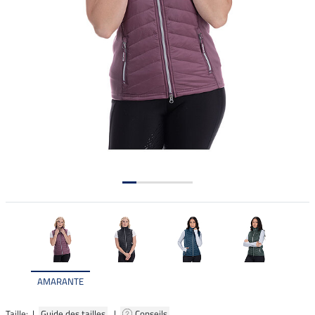
AMARANTE
Taille: |
Guide des tailles
|
Conseils