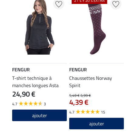
21 % + 20 % EXTRA
FENGUR
FENGUR
T-shirt technique à
Chaussettes Norway
manches longues Asta
Spirit
24,90 €
5,49 €
6,99 €
4,39 €
4.7
3
4.7
15
ajouter
ajouter