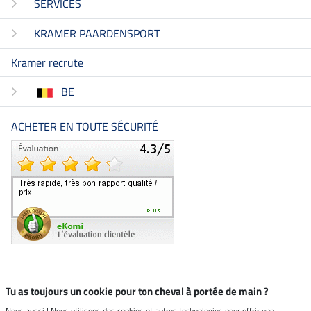
SERVICES
KRAMER PAARDENSPORT
Kramer recrute
BE
ACHETER EN TOUTE SÉCURITÉ
Boutique climatiquement
Tu as toujours un cookie pour ton cheval à portée de main ?
neutre
Nous aussi ! Nous utilisons des cookies et autres technologies pour offrir une