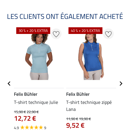
LES CLIENTS ONT ÉGALEMENT ACHETÉ
30 % + 20 % EXTRA
40 % + 20 % EXTRA
20 %
Felix Bühler
Felix Bühler
Felix
ia
T-shirt technique Julie
T-shirt technique zippé
Polo 
Lana
15,90 €
22,90 €
15,90 
12,72 €
12,
11,90 €
19,90 €
9,52 €
4.9
9
4.7