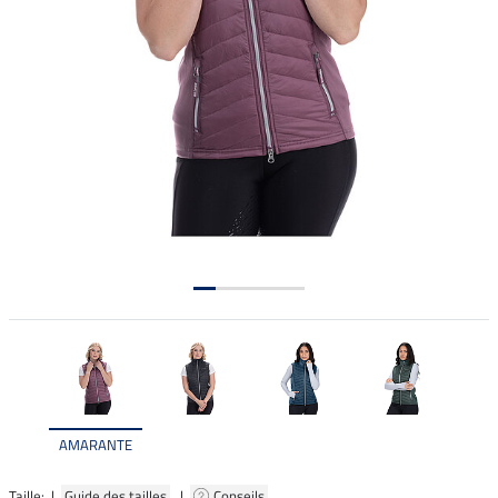
AMARANTE
Taille: |
Guide des tailles
|
Conseils