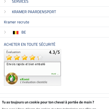
SERVICES
KRAMER PAARDENSPORT
Kramer recrute
BE
ACHETER EN TOUTE SÉCURITÉ
Boutique climatiquement
Tu as toujours un cookie pour ton cheval à portée de main ?
neutre
Nous aussi ! Nous utilisons des cookies et autres technologies pour offrir une