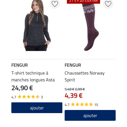
21 % + 20 % EXTRA
FENGUR
FENGUR
T-shirt technique à
Chaussettes Norway
manches longues Asta
Spirit
24,90 €
5,49 €
6,99 €
4,39 €
4.7
3
4.7
15
ajouter
ajouter