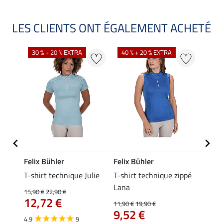
LES CLIENTS ONT ÉGALEMENT ACHETÉ
30 % + 20 % EXTRA
40 % + 20 % EXTRA
20 %
Felix Bühler
Felix Bühler
Felix
essa
T-shirt technique Julie
T-shirt technique zippé
Polo 
Lana
15,90 €
22,90 €
15,90 
12,72 €
12,
11,90 €
19,90 €
9,52 €
4.9
9
4.7