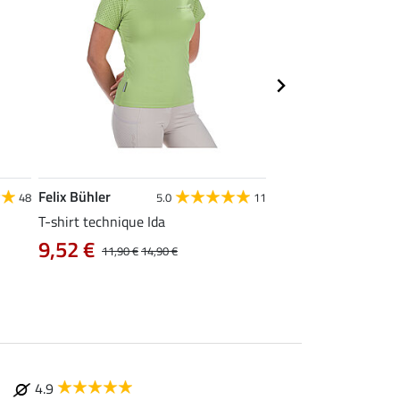
Felix Bühler
STONEDEEK
48
5.0
11
4
T-shirt technique Ida
Débardeur femme Te
9,52 €
9,52 €
11,90 €
14,90 €
11,90 €
14,9
4.9