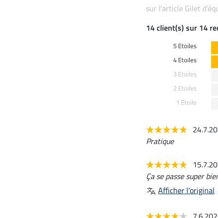
sur l'article Gilet d'é
14 client(s) sur 14 r
5 Etoiles
4 Etoiles
3 Etoiles
2 Etoiles
1 Etoile
24.7.2
Pratique
15.7.2
Ça se passe super bien
Afficher l'original
7.6.20