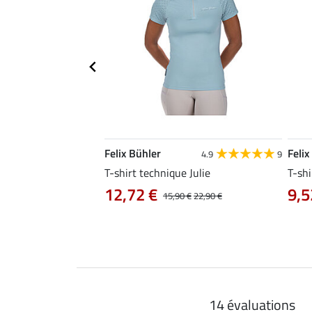
Felix Bühler
Felix
4.8
25
4.9
9
e Tessa
T-shirt technique Julie
T-shi
12,72 €
9,5
14,90 €
15,90 €
22,90 €
14 évaluations