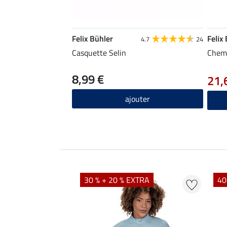
Felix Bühler
Felix
4.7
24
Casquette Selin
Chemi
8,99 €
21,
ajouter
EXTRA
30 % + 20 % EXTRA
40