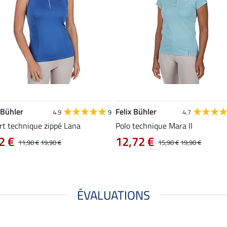
 Bühler
Felix Bühler
4.9
9
4.7
rt technique zippé Lana
Polo technique Mara II
2 €
12,72 €
11,90 €
19,90 €
15,90 €
19,90 €
ÉVALUATIONS