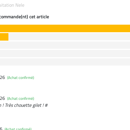
quitation Nele
ecommande(nt) cet article
026
(Achat confirmé)
026
(Achat confirmé)
 ! Très chouette gilet ! #
26
(Achat confirmé)