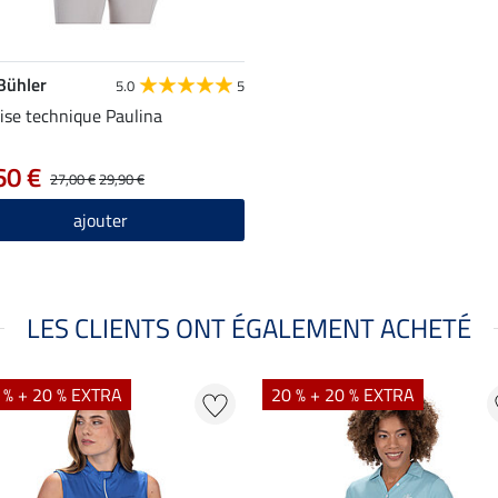
 Bühler
5.0
5
se technique Paulina
60 €
27,00 €
29,90 €
ajouter
LES CLIENTS ONT ÉGALEMENT ACHETÉ
 % + 20 % EXTRA
20 % + 20 % EXTRA