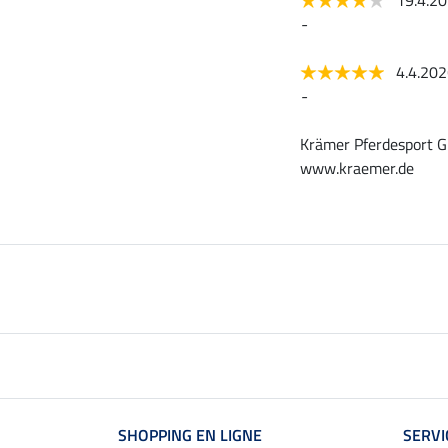
19.4.2
-
4.4.20
-
Krämer Pferdesport G
www.kraemer.de
SHOPPING EN LIGNE
SERVI