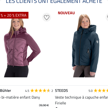
LES CLIENTS ONT ÉGALEMENT ACHETÉ
NOUVEAU
 % + 20 % EXTRA
 Bühler
STEEDS
4.5
2
5.0
e bi-matière enfant Dany
Veste technique à capuche enfa
Firielle
39,90 €