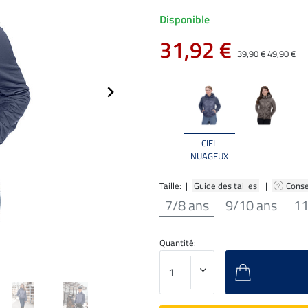
Disponible
31,92 €
39,90 €
49,90 €
CIEL
NUAGEUX
Taille: |
Guide des tailles
|
Conse
7/8 ans
9/10 ans
11
Quantité: