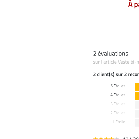
 59,90 €
À p
74,90 €
2 évaluations
sur l'article Veste bi
2 client(s) sur 2 rec
5 Etoiles
4 Etoiles
3 Etoiles
2 Etoiles
1 Etoile