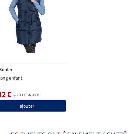
 Bühler
 long enfant
12 €
43,90 €
54,90 €
ajouter