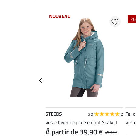
NOUVEAU
20
STEEDS
Felix
4.7
6
5.0
2
on à capuche enfant
Veste hiver de pluie enfant Sealy II
Vest
À partir de 39,90 €
49,90 €