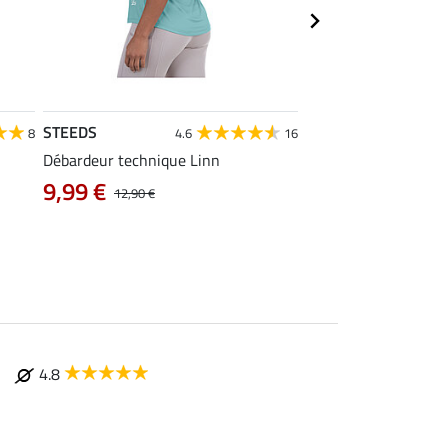
STEEDS
STEEDS
8
4.6
16
4
Débardeur technique Linn
T-shirt technique Me
9,99 €
À partir de 11
12,90 €
4.8