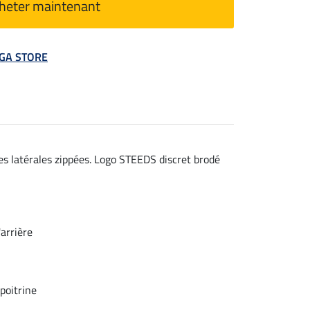
heter maintenant
MEGA STORE
s latérales zippées. Logo STEEDS discret brodé
arrière
poitrine