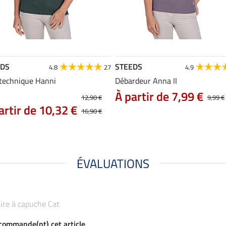
EDS
STEEDS
4.8
27
4.9
 technique Hanni
Débardeur Anna II
À partir de 7,99 €
12,90 €
9,99 €
artir de 10,32 €
16,90 €
ÉVALUATIONS
laire à capuche Cat
ecommande(nt) cet article