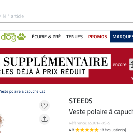
ÉCURIE & PRÉ
TENUES
PROMOS
MARQUE
encore
Veste polaire à capuche Cat
STEEDS
Veste polaire à capuc
Référence: 653614-XS-S
4.8
18 évaluation(s)