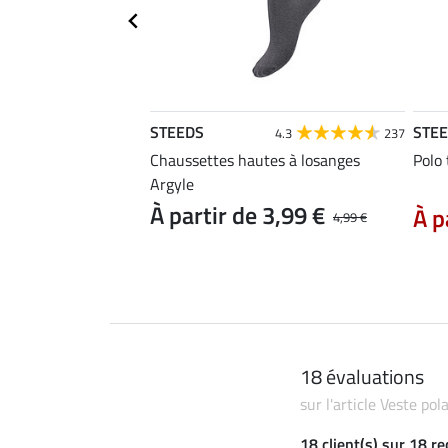
STEEDS
STE
4.6
22
4.3
237
e Merle
Chaussettes hautes à losanges
Polo
Argyle
 11,90 €
14,90 €
À partir de 3,99 €
À p
4,99 €
18 évaluations
sur l'article Veste po
18 client(s) sur 18 r