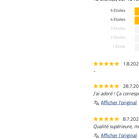
5 Etoiles
4 Etoiles
3 Etoiles
2 Etoiles
1 Etoile
1.8.20
-
28.7.2
J'ai adoré ! Ça corres
Afficher l'original
8.7.20
Qualité supérieure, m
Afficher l'original