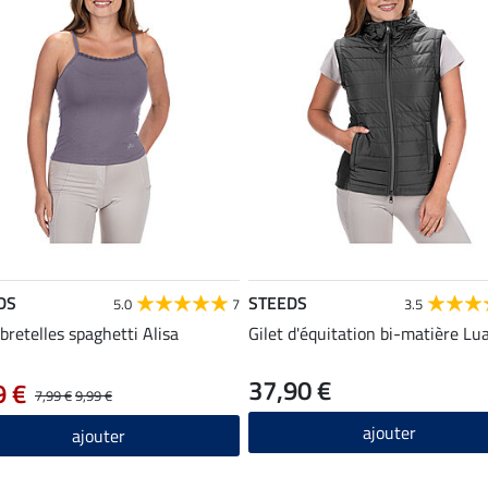
DS
STEEDS
5.0
7
3.5
 bretelles spaghetti Alisa
Gilet d'équitation bi-matière Lu
37,90 €
9 €
7,99 €
9,99 €
ajouter
ajouter