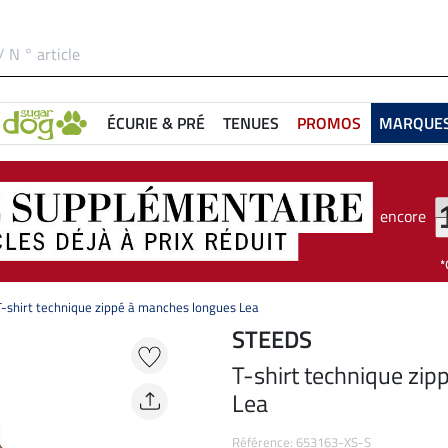
ÉCURIE & PRÉ
TENUES
PROMOS
MARQUE
encore
T-shirt technique zippé à manches longues Lea
STEEDS
T-shirt technique zi
Lea
Référence: 653163-XS-S