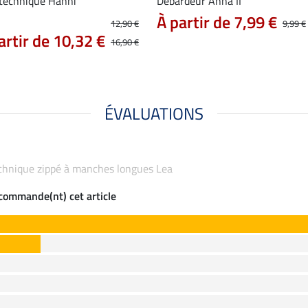
 technique Hanni
Débardeur Anna II
À partir de 7,99 €
12,90 €
9,99 €
artir de 10,32 €
16,90 €
ÉVALUATIONS
 technique zippé à manches longues Lea
ecommande(nt) cet article