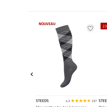
NOUVEAU
23
STEEDS
STE
4.6
22
4.3
237