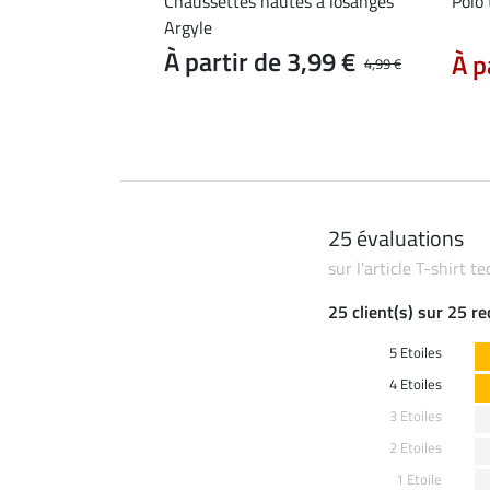
e Merle
Chaussettes hautes à losanges
Polo
Argyle
 11,90 €
14,90 €
À partir de 3,99 €
À p
4,99 €
25 évaluations
sur l'article T-shirt
25 client(s) sur 25 r
5 Etoiles
4 Etoiles
3 Etoiles
2 Etoiles
1 Etoile