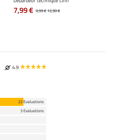
Débardeur technique Linn
T-shirt technique Me
7,99 €
À partir de 11
9,99 €
12,90 €
4.9
22 Evaluations
3 Evaluations