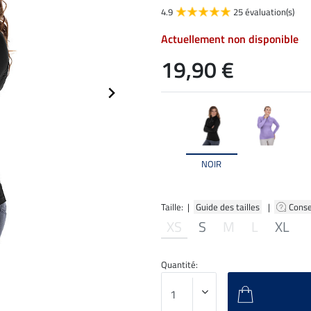
4.9
25 évaluation(s)
Actuellement non disponible
19,90 €
NOIR
Taille: |
Guide des tailles
|
Conse
XS
S
M
L
XL
Quantité: