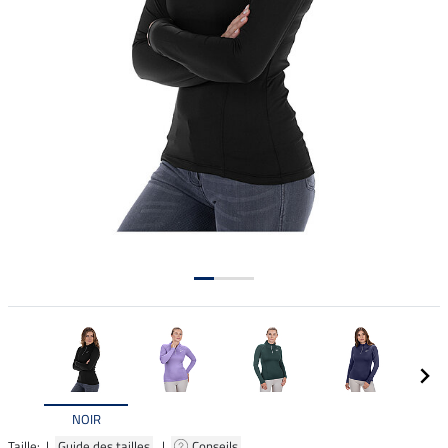
NOIR
Taille: |
Guide des tailles
|
Conseils