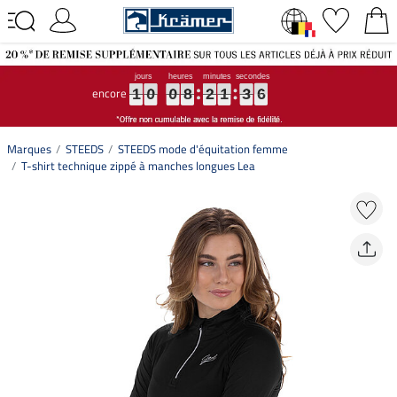
encore
1
1
1
0
0
0
0
0
0
8
8
8
2
2
2
1
1
1
3
3
3
5
5
5
1
0
0
8
2
1
3
5
Marques
STEEDS
STEEDS mode d'équitation femme
T-shirt technique zippé à manches longues Lea