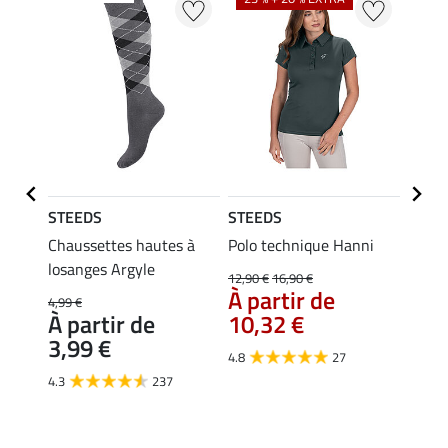
STEEDS
STEEDS
STEE
Merle
Chaussettes hautes à
Polo technique Hanni
Débar
losanges Argyle
12,90 €
16,90 €
9,99 €
À partir de
À pa
4,99 €
À partir de
10,32 €
7,9
3,99 €
4.8
27
4.9
4.3
237