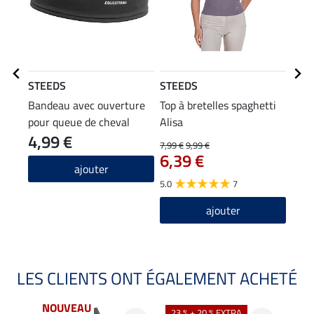
STEEDS
STEEDS
STE
Bandeau avec ouverture
Top à bretelles spaghetti
Gilet
pour queue de cheval
Alisa
mati
4,99 €
37
7,99 €
9,99 €
6,39 €
3.5
ajouter
5.0
7
ajouter
LES CLIENTS ONT ÉGALEMENT ACHETÉ
NOUVEAU
23 % + 20 % EXTRA
20 %