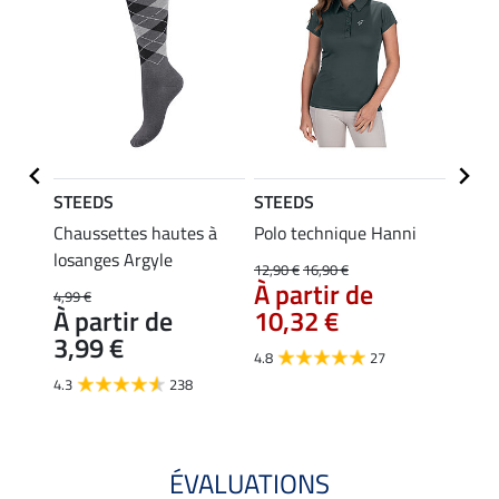
STEEDS
STEEDS
STEE
Merle
Chaussettes hautes à
Polo technique Hanni
Débar
losanges Argyle
Linn
12,90 €
16,90 €
À partir de
4,99 €
9,99 €
À partir de
10,32 €
7,9
3,99 €
4.8
27
4.6
4.3
238
ÉVALUATIONS