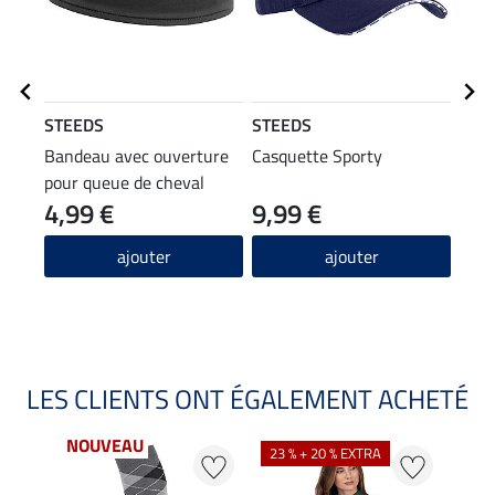
STEEDS
STEEDS
STE
Bandeau avec ouverture
Casquette Sporty
T-sh
pour queue de cheval
4,99 €
9,99 €
9,99 
7,9
ajouter
ajouter
LES CLIENTS ONT ÉGALEMENT ACHETÉ
NOUVEAU
23 % + 20 % EXTRA
22 %