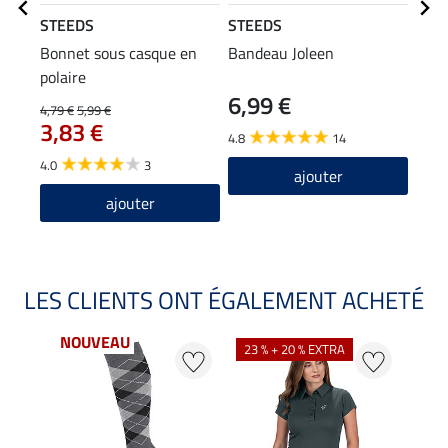
STEEDS
STEEDS
STE
Bonnet sous casque en
Bandeau Joleen
Pull 
polaire
The
6,99 €
14
4,79 €
5,99 €
3,83 €
4.8
14
4.6
4.0
3
ajouter
ajouter
LES CLIENTS ONT ÉGALEMENT ACHETÉ
NOUVEAU
23 % + 20 % EXTRA
20 %