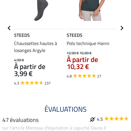
STEEDS
STEEDS
STEE
Merle
Chaussettes hautes à
Polo technique Hanni
Débar
losanges Argyle
12,90 €
16,90 €
9,99 €
À partir de
À pa
4,99 €
À partir de
10,32 €
7,9
3,99 €
4.8
27
4.9
4.3
237
ÉVALUATIONS
47 évaluations
4.5
sur l'article Manteau d'équitation à capuche Davos II