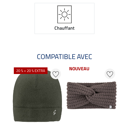
Chauffant
COMPATIBLE AVEC
NOUVEAU
NO
20 % + 20 % EXTRA