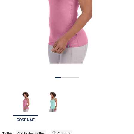
ROSE NAÏF
Taille: |
Guide des tailles
|
Conseils