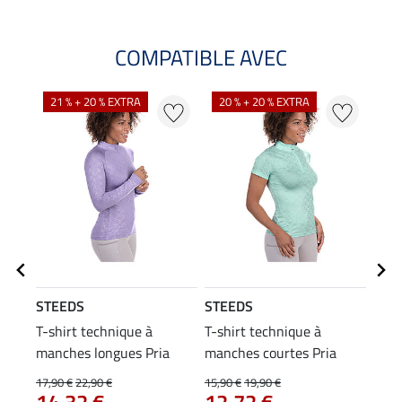
COMPATIBLE AVEC
21 % + 20 % EXTRA
20 % + 20 % EXTRA
20
STEEDS
STEEDS
STE
T-shirt technique à
T-shirt technique à
T-sh
manches longues Pria
manches courtes Pria
17,90 €
22,90 €
15,90 €
19,90 €
11,90
14,32 €
12,72 €
9,5