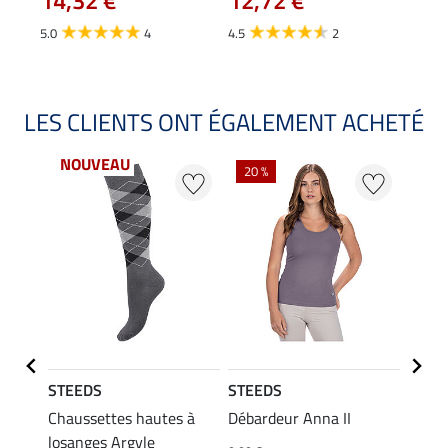
5.0
4
4.5
2
5.0
LES CLIENTS ONT ÉGALEMENT ACHETÉ
NOUVEAU
20 %
20 %
STEEDS
STEEDS
STEE
ni
Chaussettes hautes à
Débardeur Anna II
T-shi
losanges Argyle