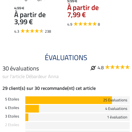
9,99 €
14,90 
À partir de
À pa
4,99 €
À partir de
7,99 €
11,
3,99 €
4.9
8
4.6
4.3
238
ÉVALUATIONS
30 évaluations
4.8
sur l'article Débardeur Anna
29 client(s) sur 30 recommande(nt) cet article
5 Etoiles
25 Evaluations
4 Etoiles
4 Evaluations
3 Etoiles
1 évaluation
2 Etoiles