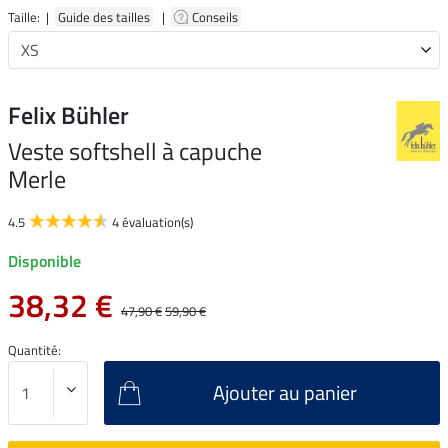
Taille: |
Guide des tailles
|
Conseils
Felix Bühler
Veste softshell à capuche
Merle
4.5
4 évaluation(s)
Disponible
38,32 €
47,90 €
59,90 €
Quantité:
Ajouter au panier