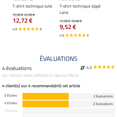
ia
T-shirt technique Julie
T-shirt technique zippé
Polo 
Lana
15,90 €
22,90 €
15,90 
12,72 €
12,
11,90 €
19,90 €
9,52 €
4.9
9
4.7
4.9
9
ÉVALUATIONS
4 évaluations
4.5
sur l'article Veste softshell à capuche Merle
4 client(s) sur 4 recommande(nt) cet article
5 Etoiles
2 Evaluations
4 Etoiles
2 Evaluations
3 Etoiles