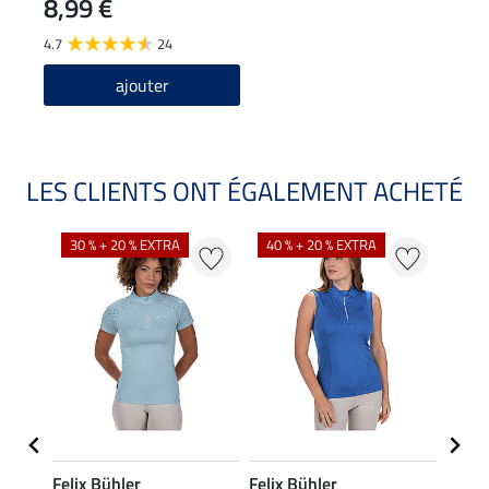
8,99 €
4.7
24
ajouter
LES CLIENTS ONT ÉGALEMENT ACHETÉ
30 % + 20 % EXTRA
40 % + 20 % EXTRA
20 %
Felix Bühler
Felix Bühler
Felix