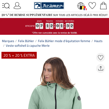
encore
0
0
0
7
7
7
1
1
1
2
2
2
0
0
0
1
1
1
3
3
3
1
2
0
7
1
2
0
1
3
1
2
Marques
Felix Bühler
Felix Bühler mode d'équitation femme
Hauts
Veste softshell à capuche Merle
20 % + 20 % EXTRA