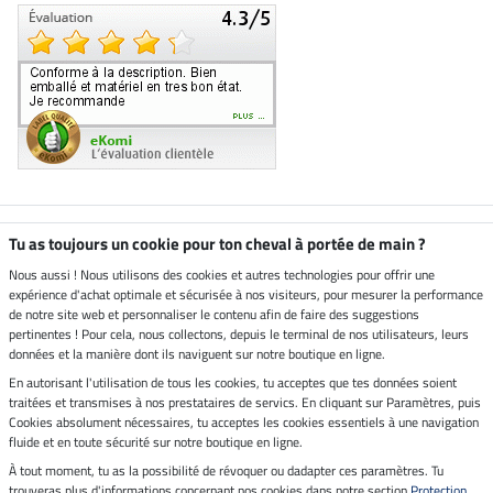
Boutique climatiquement
Tu as toujours un cookie pour ton cheval à portée de main ?
neutre
Nous aussi ! Nous utilisons des cookies et autres technologies pour offrir une
expérience d'achat optimale et sécurisée à nos visiteurs, pour mesurer la performance
Livraison par
de notre site web et personnaliser le contenu afin de faire des suggestions
pertinentes ! Pour cela, nous collectons, depuis le terminal de nos utilisateurs, leurs
données et la manière dont ils naviguent sur notre boutique en ligne.
En autorisant l'utilisation de tous les cookies, tu acceptes que tes données soient
Paiement sécurisé
traitées et transmises à nos prestataires de servics. En cliquant sur Paramètres, puis
Cookies absolument nécessaires, tu acceptes les cookies essentiels à une navigation
fluide et en toute sécurité sur notre boutique en ligne.
À tout moment, tu as la possibilité de révoquer ou dadapter ces paramètres. Tu
Mentions légales
trouveras plus d'informations concernant nos cookies dans notre section
Protection