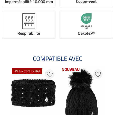
Coupe-vent
Imperméabilité 10.000 mm
Respirabilité
Oekotex®
COMPATIBLE AVEC
NOUVEAU
25 % + 20 % EXTRA
20