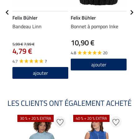
Felix Bühler
Felix Bühler
Feli
Bandeau Linn
Bonnet à pompon Inke
Écha
10,90 €
5,99 €
7,99 €
15,90
4,79 €
12
4.8
20
4.7
7
ajouter
ajouter
LES CLIENTS ONT ÉGALEMENT ACHETÉ
30 % + 20 % EXTRA
40 % + 20 % EXTRA
20 %