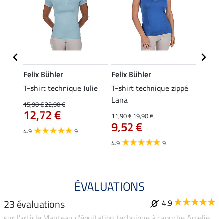
Felix Bühler
Felix Bühler
Felix
line
T-shirt technique Julie
T-shirt technique zippé
Polo 
Lana
15,90 €
22,90 €
15,90 
12,72 €
12,
11,90 €
19,90 €
9,52 €
4.9
9
4.7
4.9
9
ÉVALUATIONS
23 évaluations
4.9
sur l'article Manteau d'équitation technique à capuche Amelie