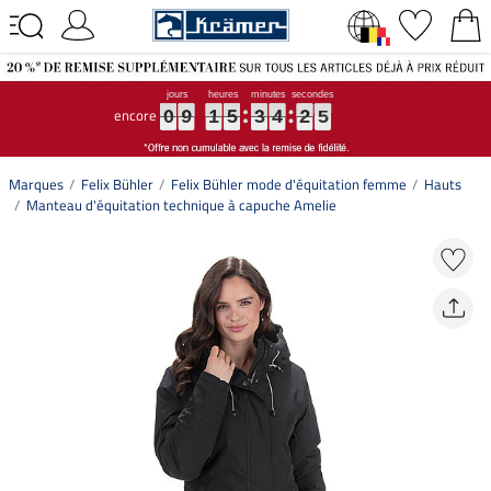
encore
0
0
0
9
9
9
1
1
1
5
5
5
3
3
3
4
4
4
2
2
2
4
4
4
0
9
1
5
3
4
2
4
Marques
Felix Bühler
Felix Bühler mode d'équitation femme
Hauts
Manteau d'équitation technique à capuche Amelie