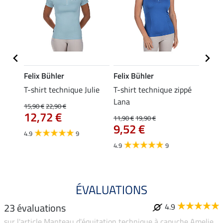
Felix Bühler
Felix Bühler
Felix
ia
T-shirt technique Julie
T-shirt technique zippé
Polo 
Lana
15,90 €
22,90 €
15,90 
12,72 €
12,
11,90 €
19,90 €
9,52 €
4.9
9
4.7
4.9
9
ÉVALUATIONS
23 évaluations
4.9
sur l'article Manteau d'équitation technique à capuche Amelie