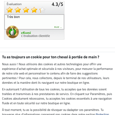
Boutique climatiquement
Tu as toujours un cookie pour ton cheval à portée de main ?
neutre
Nous aussi ! Nous utilisons des cookies et autres technologies pour offrir une
expérience d'achat optimale et sécurisée à nos visiteurs, pour mesurer la performance
Livraison par
de notre site web et personnaliser le contenu afin de faire des suggestions
pertinentes ! Pour cela, nous collectons, depuis le terminal de nos utilisateurs, leurs
données et la manière dont ils naviguent sur notre boutique en ligne.
En autorisant l'utilisation de tous les cookies, tu acceptes que tes données soient
Paiement sécurisé
traitées et transmises à nos prestataires de servics. En cliquant sur Paramètres, puis
Cookies absolument nécessaires, tu acceptes les cookies essentiels à une navigation
fluide et en toute sécurité sur notre boutique en ligne.
À tout moment, tu as la possibilité de révoquer ou dadapter ces paramètres. Tu
Mentions légales
trouveras plus d'informations concernant nos cookies dans notre section
Protection