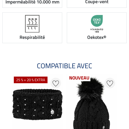
Coupe-vent
Imperméabilité 10.000 mm
Respirabilité
Oekotex®
COMPATIBLE AVEC
NOUVEAU
25 % + 20 % EXTRA
20