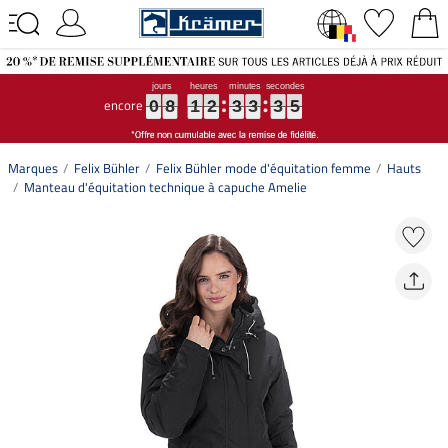
encore
0
0
0
8
8
8
1
1
1
2
2
2
3
3
3
3
3
3
3
3
3
4
5
0
8
1
2
3
3
3
4
5
Marques
Felix Bühler
Felix Bühler mode d'équitation femme
Hauts
Manteau d'équitation technique à capuche Amelie