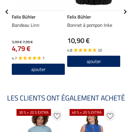
Felix Bühler
Felix Bühler
Feli
Bandeau Linn
Bonnet à pompon Inke
Écha
10,90 €
5,99 €
7,99 €
15,90
4,79 €
12
4.8
20
4.7
7
ajouter
ajouter
LES CLIENTS ONT ÉGALEMENT ACHETÉ
30 % + 20 % EXTRA
40 % + 20 % EXTRA
20 %