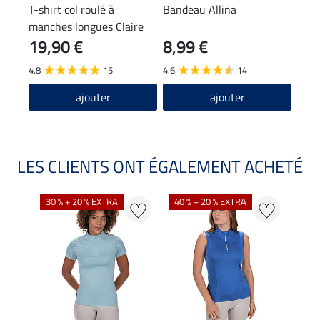
T-shirt col roulé à
Bandeau Allina
Bon
manches longues Claire
19,90 €
8,99 €
9,9
4.8
15
4.6
14
4.2
ajouter
ajouter
LES CLIENTS ONT ÉGALEMENT ACHETÉ
30 % + 20 % EXTRA
40 % + 20 % EXTRA
20 %