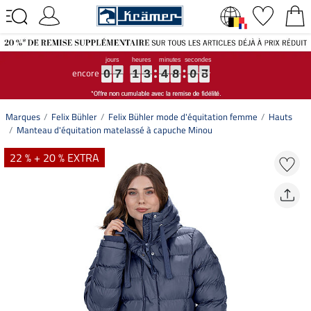
encore
0
0
0
7
7
7
1
1
1
3
3
3
4
4
4
8
8
8
0
0
0
7
7
7
0
7
1
3
4
8
0
7
Marques
Felix Bühler
Felix Bühler mode d'équitation femme
Hauts
Manteau d'équitation matelassé à capuche Minou
22 % + 20 % EXTRA