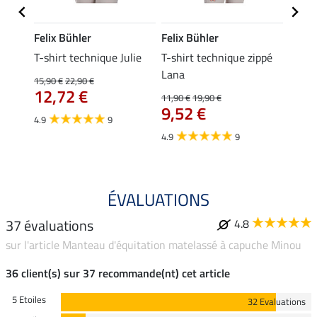
Felix Bühler
Felix Bühler
Felix
ia
T-shirt technique Julie
T-shirt technique zippé
Polo 
Lana
15,90 €
22,90 €
15,90 
12,72 €
12,
11,90 €
19,90 €
9,52 €
4.9
9
4.7
4.9
9
ÉVALUATIONS
37 évaluations
4.8
sur l'article Manteau d'équitation matelassé à capuche Minou
36 client(s) sur 37 recommande(nt) cet article
5 Etoiles
32 Evaluations