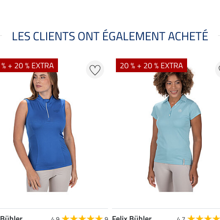
LES CLIENTS ONT ÉGALEMENT ACHETÉ
 % + 20 % EXTRA
20 % + 20 % EXTRA
 Bühler
Felix Bühler
4.9
9
4.7