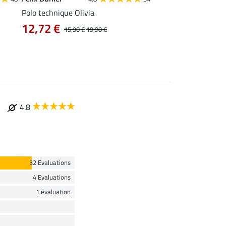
Polo technique Olivia
T-shirt technique Al
12,72 €
12,72 €
15,90 €
19,90 €
15,90 €
19
4.8
32 Evaluations
4 Evaluations
1 évaluation