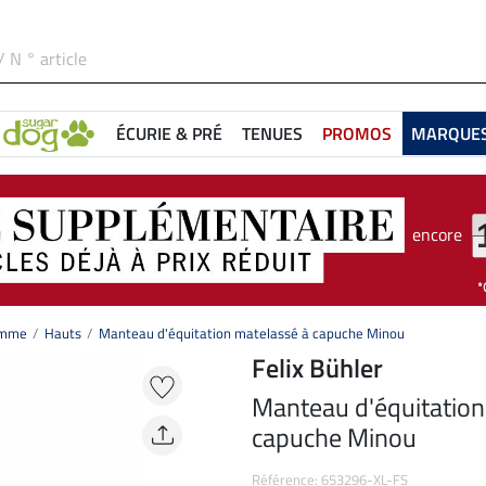
ÉCURIE & PRÉ
TENUES
PROMOS
MARQUE
encore
femme
Hauts
Manteau d'équitation matelassé à capuche Minou
Felix Bühler
Manteau d'équitation
capuche Minou
Référence: 653296-XL-FS