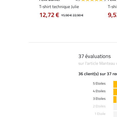
e Aline
T-shirt technique Julie
T-shi
12,72 €
9,5
0 €
19,90 €
15,90 €
22,90 €
37 évaluations
sur l'article Manteau
36 client(s) sur 37 r
5 Etoiles
4 Etoiles
3 Etoiles
2 Etoiles
1 Etoile