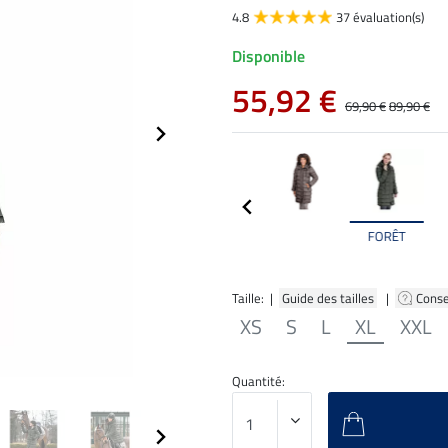
4.8
37 évaluation(s)
Disponible
55,92 €
69,90 €
89,90 €
FORÊT
Taille: |
Guide des tailles
|
Conse
XS
S
L
XL
XXL
Quantité: