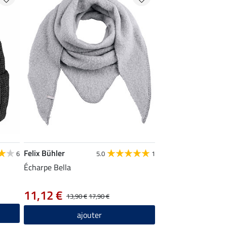
Felix Bühler
6
5.0
1
Écharpe Bella
11,12 €
13,90 €
17,90 €
ajouter