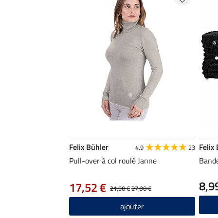
Felix Bühler
Felix
4.9
23
Pull-over à col roulé Janne
Bande
8,9
17,52 €
21,90 €
27,90 €
ajouter