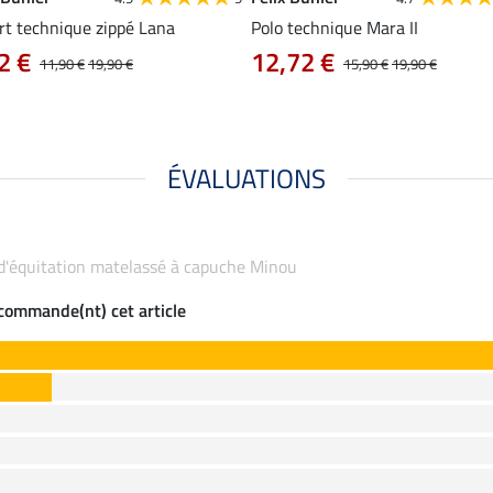
rt technique zippé Lana
Polo technique Mara II
2 €
12,72 €
11,90 €
19,90 €
15,90 €
19,90 €
ÉVALUATIONS
 d'équitation matelassé à capuche Minou
ecommande(nt) cet article