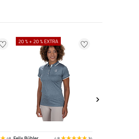
20 % + 20 % EXTRA
20 % + 20 % EXTR
Felix Bühler
Felix Bühler
48
4.8
34