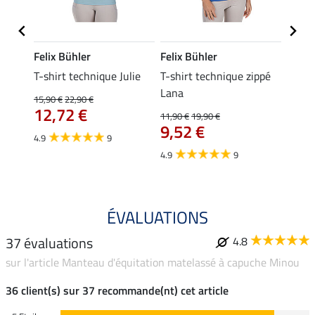
Felix Bühler
Felix Bühler
Felix
line
T-shirt technique Julie
T-shirt technique zippé
Polo 
Lana
15,90 €
22,90 €
15,90 
12,72 €
12,
11,90 €
19,90 €
9,52 €
4.9
9
4.7
4.9
9
ÉVALUATIONS
37 évaluations
4.8
sur l'article Manteau d'équitation matelassé à capuche Minou
36 client(s) sur 37 recommande(nt) cet article