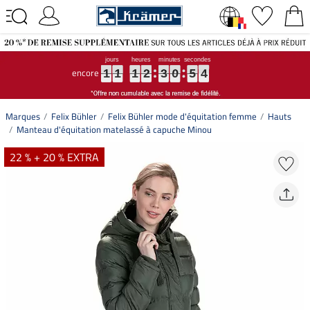
encore
1
1
1
1
1
1
1
1
1
2
2
2
3
3
3
0
0
0
5
5
5
3
3
3
1
1
1
2
3
0
5
3
Marques
Felix Bühler
Felix Bühler mode d'équitation femme
Hauts
Manteau d'équitation matelassé à capuche Minou
22 % + 20 % EXTRA