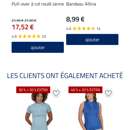
Pull-over à col roulé Janne
Bandeau Allina
Bon
8,99 €
9,9
21,90 €
27,90 €
17,52 €
4.6
14
4.2
4.9
23
ajouter
ajouter
LES CLIENTS ONT ÉGALEMENT ACHETÉ
30 % + 20 % EXTRA
40 % + 20 % EXTRA
20 %