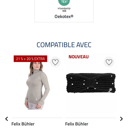
Oekotex®
COMPATIBLE AVEC
NOUVEAU
NO
21 % + 20 % EXTRA
Felix Bühler
Felix Bühler
Feli