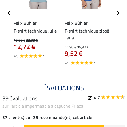
Felix Bühler
Felix Bühler
Felix
ia
T-shirt technique Julie
T-shirt technique zippé
Polo 
Lana
15,90 €
22,90 €
15,90 
12,72 €
12,
11,90 €
19,90 €
9,52 €
4.9
9
4.7
4.9
9
ÉVALUATIONS
39 évaluations
4.7
sur l'article Imperméable à capuche Frieda
37 client(s) sur 39 recommande(nt) cet article