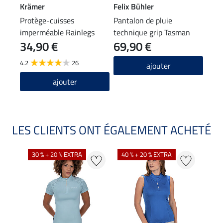
Krämer
Felix Bühler
Feli
Protège-cuisses
Pantalon de pluie
Tour
imperméable Rainlegs
technique grip Tasman
Kim
34,90 €
69,90 €
9,9
4.2
26
4.7
ajouter
ajouter
LES CLIENTS ONT ÉGALEMENT ACHETÉ
30 % + 20 % EXTRA
40 % + 20 % EXTRA
20 %