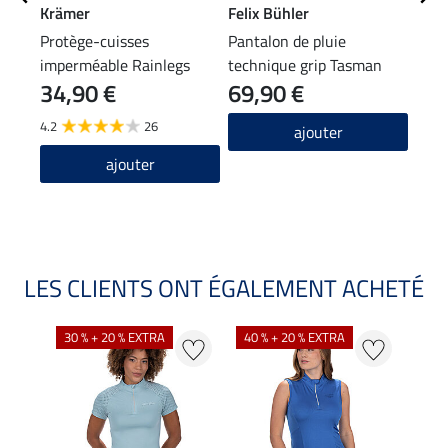
Krämer
Felix Bühler
Feli
Protège-cuisses
Pantalon de pluie
Polo
imperméable Rainlegs
technique grip Tasman
34,90 €
69,90 €
29
4.2
26
4.9
ajouter
ajouter
LES CLIENTS ONT ÉGALEMENT ACHETÉ
30 % + 20 % EXTRA
40 % + 20 % EXTRA
20 %