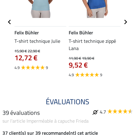
Felix Bühler
Felix Bühler
Felix
ia
T-shirt technique Julie
T-shirt technique zippé
Polo 
Lana
15,90 €
22,90 €
15,90 
12,72 €
12,
11,90 €
19,90 €
9,52 €
4.9
9
4.7
4.9
9
ÉVALUATIONS
39 évaluations
4.7
sur l'article Imperméable à capuche Frieda
37 client(s) sur 39 recommande(nt) cet article