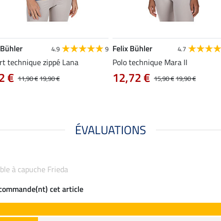
 Bühler
Felix Bühler
4.9
9
4.7
rt technique zippé Lana
Polo technique Mara II
2 €
12,72 €
11,90 €
19,90 €
15,90 €
19,90 €
ÉVALUATIONS
able à capuche Frieda
ecommande(nt) cet article