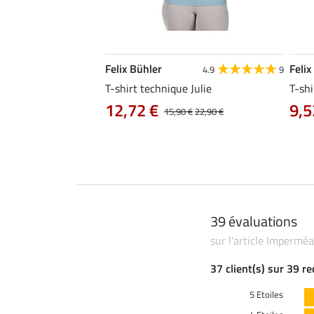
Felix Bühler
Felix
4.9
9
4.9
9
e Aline
T-shirt technique Julie
T-shi
12,72 €
9,5
0 €
19,90 €
15,90 €
22,90 €
39 évaluations
sur l'article Impermé
37 client(s) sur 39 r
5 Etoiles