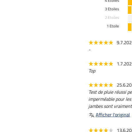
4 Etoiles
3 Etoiles
2 Etoiles
1 Etoile
9.7.20
-
1.7.20
Top
25.6.2
Test de pluie réussi p
imperméable pour les 
jambes sont vraiment
Afficher l'original
13.6.2