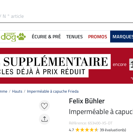
ÉCURIE & PRÉ
TENUES
PROMOS
MARQUE
encore
femme
Hauts
Imperméable à capuche Frieda
Felix Bühler
Imperméable à capuc
Référence: 653400-XS-DT
4.7
39 évaluation(s)