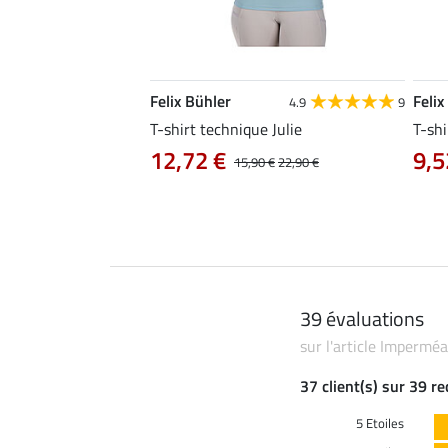
Felix Bühler
Felix
4.9
9
4.9
9
e Aline
T-shirt technique Julie
T-shi
12,72 €
9,5
0 €
19,90 €
15,90 €
22,90 €
39 évaluations
sur l'article Impermé
37 client(s) sur 39 r
5 Etoiles