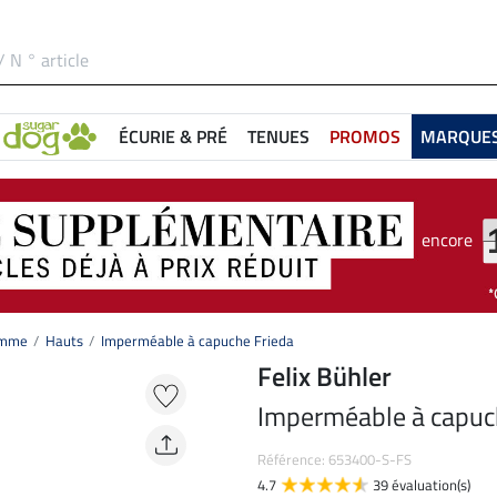
ÉCURIE & PRÉ
TENUES
PROMOS
MARQUE
encore
femme
Hauts
Imperméable à capuche Frieda
Felix Bühler
Imperméable à capuc
Référence: 653400-S-FS
4.7
39 évaluation(s)