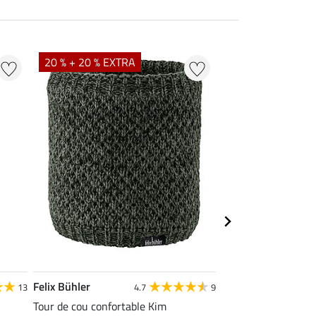
NOUVEAU
20 % + 20 % EXTRA
Felix Bühler
Felix Bühler
13
4.7
9
Tour de cou confortable Kim
Bandeau Kaya