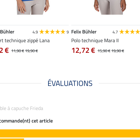
 Bühler
Felix Bühler
4.9
9
4.7
rt technique zippé Lana
Polo technique Mara II
2 €
12,72 €
11,90 €
19,90 €
15,90 €
19,90 €
ÉVALUATIONS
able à capuche Frieda
ecommande(nt) cet article