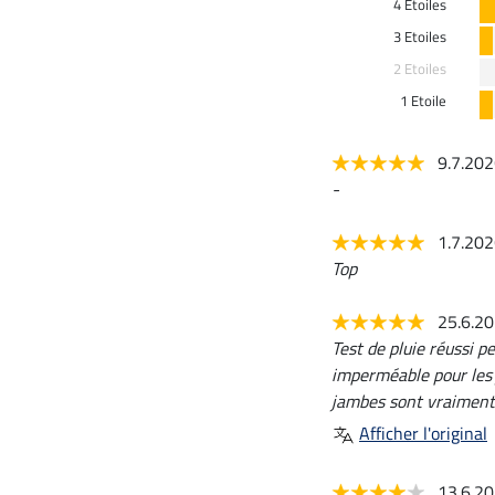
4 Etoiles
3 Etoiles
2 Etoiles
1 Etoile
9.7.20
-
1.7.20
Top
25.6.2
Test de pluie réussi p
imperméable pour les 
jambes sont vraiment
Afficher l'original
13.6.2