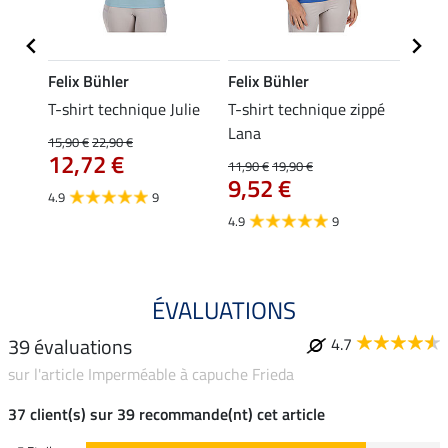
Felix Bühler
Felix Bühler
Felix
line
T-shirt technique Julie
T-shirt technique zippé
Polo 
Lana
15,90 €
22,90 €
15,90 
12,72 €
12,
11,90 €
19,90 €
9,52 €
4.9
9
4.7
4.9
9
ÉVALUATIONS
39 évaluations
4.7
sur l'article Imperméable à capuche Frieda
37 client(s) sur 39 recommande(nt) cet article