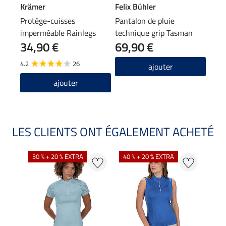
Krämer
Felix Bühler
Feli
Protège-cuisses
Pantalon de pluie
Tour
imperméable Rainlegs
technique grip Tasman
Kim
34,90 €
69,90 €
9,9
4.2
26
4.7
ajouter
ajouter
LES CLIENTS ONT ÉGALEMENT ACHETÉ
30 % + 20 % EXTRA
40 % + 20 % EXTRA
20 %